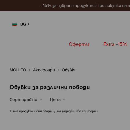
–15% за избрани продукти. При покупка на 
BG
Оферти
Extra -15%
MOHITO
Аксесоари
Обувки
Обувки за различни поводи
Сортирай по
Цена
Няма продукти, отговарящи на зададените критерии