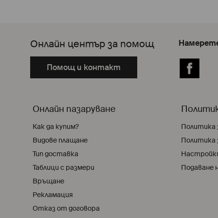
Онлайн център за помощ
Намерете
Помощ и контакт
Facebook
Онлайн пазаруване
Политик
Как да купим?
Политика 
Видове плащане
Политика 
Тип доставка
Настройки
Таблици с размери
Подаване н
Връщане
Pекламация
Отказ от договора