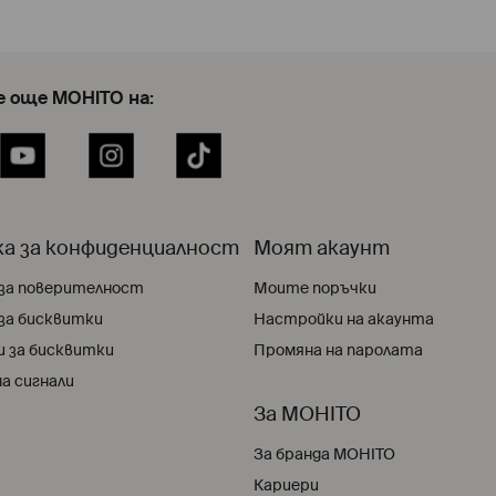
 още MOHITO на:
YouTube
Instagram
TikTok
а за конфиденциалност
Моят акаунт
за поверителност
Моите поръчки
за бисквитки
Настройки на акаунта
 за бисквитки
Промяна на паролата
а сигнали
За MOHITO
За бранда MOHITO
Кариери