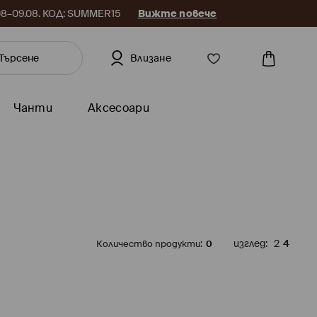
.08–09.08. КОД: SUMMER15
Вижте повече
Влизане
Чанти
Аксесоари
Количество продукти
:
0
изглед
:
2
4