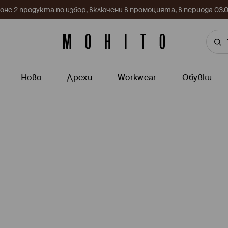
поне 2 продукта по избор, включени в промоцията, в периода 03
Ново
Дрехи
Workwear
Обувки