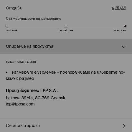
Отзиви
4,1/5
(
33
)
Съвместимост на размерите
по малък
перфектен
по-голям
Описание на продукта
Index:
584EG-99X
Размерът е уголемен - препоръчваме да изберете по-
малък размер
Производител
:
LPP S.A.
Łąkowa 39/44, 80-769 Gdańsk
lpp@lppsa.com
Състав и грижи