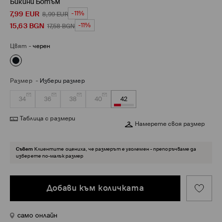
Бикини Ботъм
7,99
EUR
-11%
8,99
EUR
15,63
BGN
-11%
17,58
BGN
Цвят
-
черен
Размер
-
Избери размер
34
36
38
40
42
Таблица с размери
Намерете своя размер
Съвет
Клиентите оцениха, че размерът е уголемен - препоръчваме да
изберете по-малък размер
Добави към количката
само онлайн