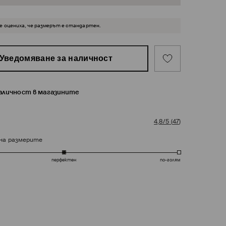
 оцениха, че размерът е стандартен.
Уведомяване за наличност
наличност в магазините
4,8/5
(
47
)
на размерите
перфектен
по-голям