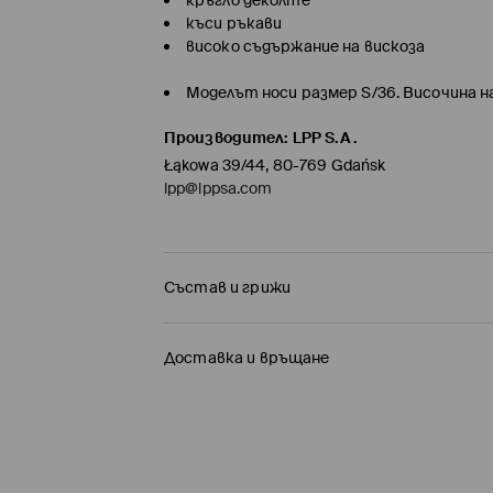
кръгло деколте
къси ръкави
високо съдържание на вискоза
Моделът носи размер S/36. Височина н
Производител
:
LPP S.A.
Łąkowa 39/44, 80-769 Gdańsk
lpp@lppsa.com
Състав и грижи
Състав I
:
68% ВИСКОЗА, 32% ПОЛИЕСТЕР
Доставка и връщане
МОЖЕ ДА СЕ ПЕРЕ В ПЕРАЛНАТА МАШИНА
Политика на доставка
ЗАБРАНЕНО Е ИЗБЕЛВАНЕТО
Доставка до стационарен магазин MOH
НЕ МОЖЕ ДА СЕ ИЗПОЛЗВА ЦЕНТРИФУГА
0,00 BGN / 0,00 EUR