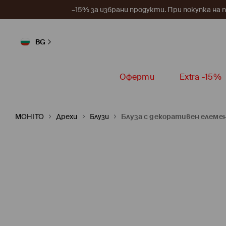
–15% за избрани продукти. При покупка на 
BG
Оферти
Extra -15%
MOHITO
Дрехи
Блузи
Блуза с декоративен елеме