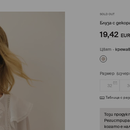
SOLD OUT
Блуза с деко
19,42
EU
Цвят
-
кремa
Размер
(изчер
32
3
Таблица с ра
Този продук
Регистрирай
когато е на