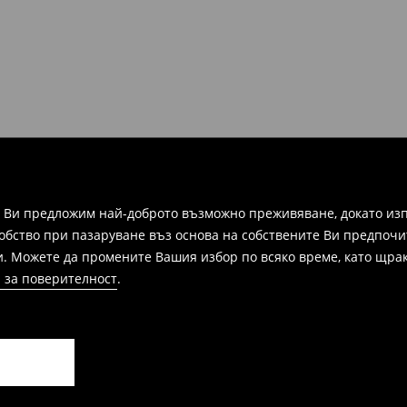
 във всеки магазин на Mohito в
ите и информация, за да
зписка, фактура или
ежат на връщане в
 формуляра за връщане.
а Ви предложим най-доброто възможно преживяване, докато изп
добство при пазаруване въз основа на собствените Ви предпочи
и. Можете да промените Вашия избор по всяко време, като щрак
 за поверителност
.