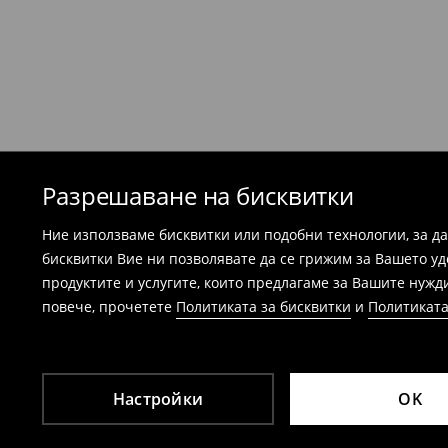
Най-лесният начин е да върнете продукта
Република България. Подгответе артикул
можем да потвърдим вашата покупка - ра
потвърждение на поръчката.
Банските костюми и пижамите не подл
магазините. Моля, използвайте онлайн
⟶
Esklep - връщане и замянаi
Разрешаване на бисквитки
Ние използваме бисквитки или подобни технологии, за д
бисквитки Вие ни позволявате да се грижим за Вашето у
продуктите и услугите, които предлагаме за Вашите нужд
повече, прочетете
Политиката за бисквитки
и
Политиката
Настройки
OK