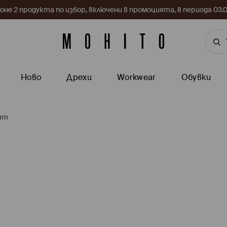
поне 2 продукта по избор, включени в промоцията, в периода 03
Ново
Дрехи
Workwear
Обувки
нт