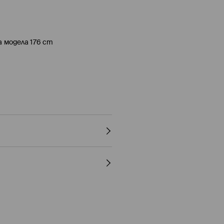
а модела 176 cm
, ПРИ МАКСИМАЛНАТА ТЕМП. 30°С
ITO
(5-9 работни дни)