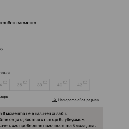
ративен елемент
R
во
пано)
4
36
38
40
42
змери
Намерете своя размер
т в момента не е наличен онлайн.
те се за известие и ние ще ви уведомим,
личен, или проверете наличността в магазина.