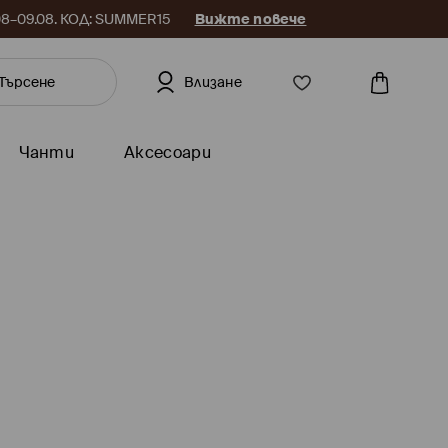
.08–09.08. КОД: SUMMER15
Вижте повече
Влизане
Чанти
Аксесоари