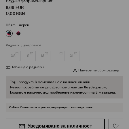
Блуза с флорален принт
8,69
EUR
17,00
BGN
Цвят
-
черен
Размер
(изчерпано)
XS
S
M
L
XL
Таблица с размери
Намерете своя размер
Този продукт в момента не е наличен онлайн.
Регистрирайте се за известие и ние ще ви уведомим,
когато е наличен, или проверете наличността в магазина.
Съвет
Клиентите оцениха, че размерът е стандартен.
Уведомяване за наличност