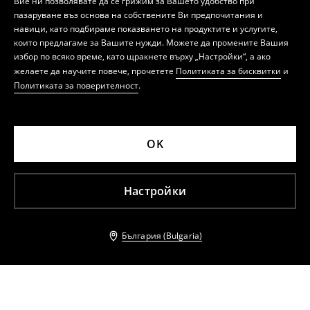
Вие ни позволявате да се грижим за Вашето удобство при
пазаруване въз основа на собствените Ви предпочитания и
навици, като подбираме показването на продуктите и услугите,
които предлагаме за Вашите нужди. Можете да промените Вашия
избор по всяко време, като щракнете върху „Настройки“, а ако
желаете да научите повече, прочетете
Политиката за бисквитки
и
Политиката за поверителност
.
OK
Настройки
България (Bulgaria)