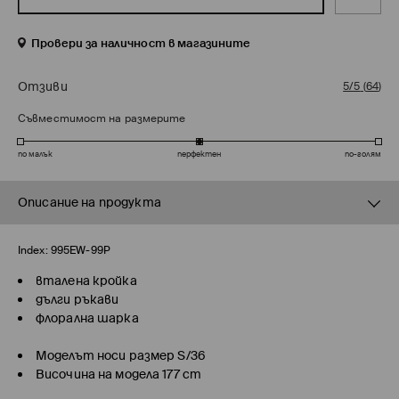
Провери за наличност в магазините
Отзиви
5/5
(
64
)
Съвместимост на размерите
по малък
перфектен
по-голям
Описание на продукта
Index:
995EW-99P
вталена кройка
дълги ръкави
флорална шарка
Моделът носи размер S/36
Височина на модела 177 cm