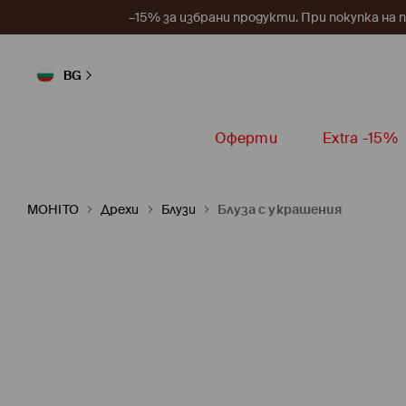
–15% за избрани продукти. При покупка на 
BG
Оферти
Extra -15%
MOHITO
Дрехи
Блузи
Блуза с украшения