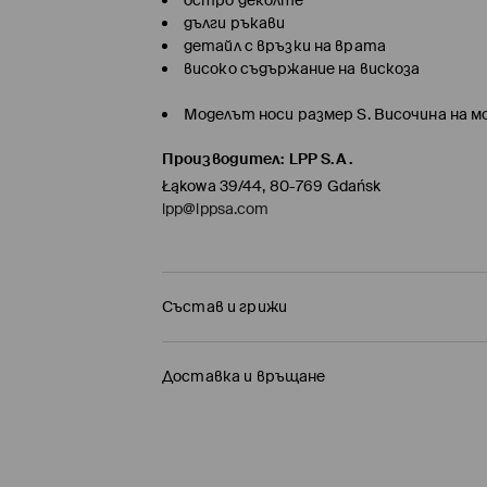
остро деколте
дълги ръкави
детайл с връзки на врата
високо съдържание на вискоза
Моделът носи размер S. Височина на мо
Производител
:
LPP S.A.
Łąkowa 39/44, 80-769 Gdańsk
lpp@lppsa.com
Състав и грижи
ПЪРВА МАТЕРИЯ
:
68% ВИСКОЗА, 32% ПОЛИЕСТ
Доставка и връщане
ДА СЕ ГЛАДИ ОТ ВЪТРЕШНАТА СТРАНА
Политика на доставка
ДА СЕ ГЛАДИ ПРИ МАКСИМАЛНА ТЕМП. 150
Доставка до стационарен магазин MOH
ЗАБРАНЕНО Е ИЗБЕЛВАНЕТО