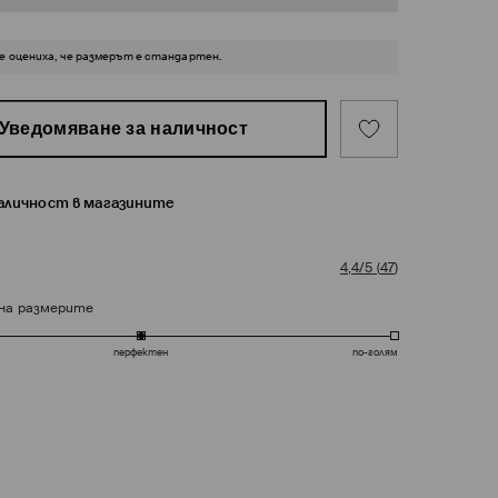
 оцениха, че размерът е стандартен.
Уведомяване за наличност
наличност в магазините
4,4/5
(
47
)
на размерите
перфектен
по-голям