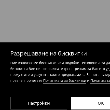
етикети.
Най-лесният начин е да върнете продукта
Република България. Подгответе артикул
можем да потвърдим вашата покупка - ра
потвърждение на поръчката.
Банските костюми и пижамите не подл
магазините. Моля, използвайте онлайн
⟶
Esklep - връщане и замянаi
Разрешаване на бисквитки
Ние използваме бисквитки или подобни технологии, за д
бисквитки Вие ни позволявате да се грижим за Вашето у
продуктите и услугите, които предлагаме за Вашите нужд
повече, прочетете
Политиката за бисквитки
и
Политиката
Настройки
OK