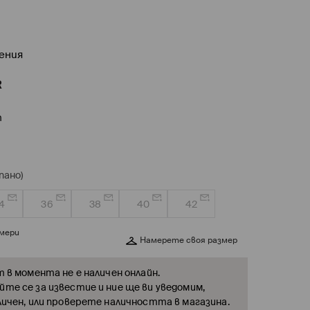
шения
R
т
пано)
4
36
38
40
42
змери
Намерете своя размер
т в момента не е наличен онлайн.
те се за известие и ние ще ви уведомим,
личен, или проверете наличността в магазина.