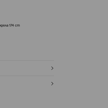
дела 174 cm
ЕР
 °С
ITO
(5-9 работни дни)