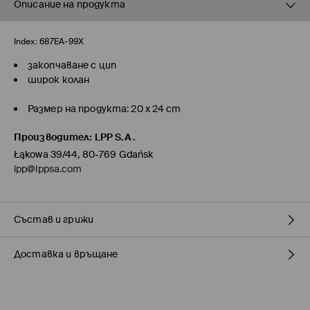
Описание на продукта
Index:
687EA-99X
закопчаване с цип
широк колан
Размер на продукта: 20 x 24 cm
Производител
:
LPP S.A.
Łąkowa 39/44, 80-769 Gdańsk
lpp@lppsa.com
Състав и грижи
Доставка и връщане
ПЪРВА МАТЕРИЯ
:
100% ПОЛИУРЕТАН
ПЪРВА ПОДПЛАТА
:
100% ПОЛИЕСТЕР
Политика на доставка
ЗАБРАНЕНО Е ИЗБЕЛВАНЕТО