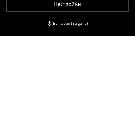
Настройки
България (Bulgaria)
Други клиенти също избраха
Чанта през рамо
Пътна чанта
17
,
99
EUR
19,99
EUR
19
,
99
EUR
27,99
EUR
35,19
BGN
39,10
BGN
39,10
BGN
54,74
BGN