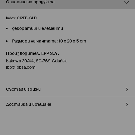
Описание на продукта
Index:
012EB-GLD
декоративни елементи
Размери на чантата: 10 x 20 x 5 cm
Производител
:
LPP S.A.
Łąkowa 39/44, 80-769 Gdańsk
lpp@lppsa.com
Състав и грижи
Доставка и връщане
Състав I
:
100% АКРИЛ
ПРАНЕТО Е ЗАБРАНЕНО
Политика на доставка
ЗАБРАНЕНО Е ИЗБЕЛВАНЕТО
Доставка до стационарен магазин MOHITO
(5-9