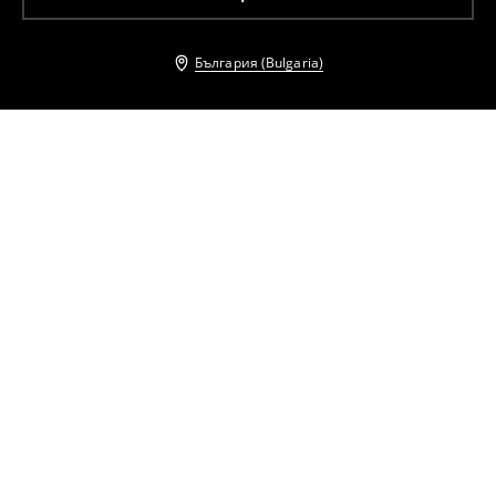
България (Bulgaria)
Други клиенти също избраха
Портфейл
Малък портфейл с картодържач
14
,
99
EUR
14
,
99
EUR
29,32
BGN
29,32
BGN
Дамска чанта с ключодържател
Капитонирано яке със синтетичен пълнеж