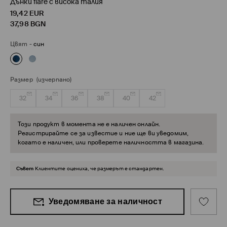
Дънки flare с висока талия
19,42
EUR
37,98
BGN
Цвят
-
син
Размер
(изчерпано)
32
34
36
38
40
42
Този продукт в момента не е наличен онлайн.
Регистрирайте се за известие и ние ще ви уведомим,
когато е наличен, или проверете наличността в магазина.
Съвет
Клиентите оцениха, че размерът е стандартен.
Уведомяване за наличност