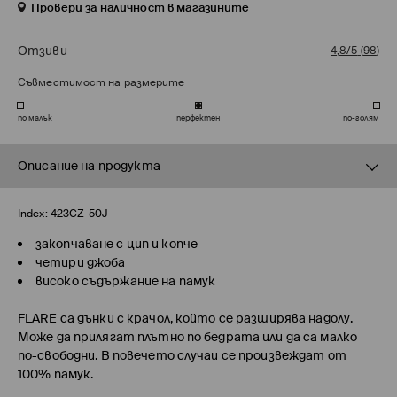
Провери за наличност в магазините
Отзиви
4,8/5
(
98
)
Съвместимост на размерите
по малък
перфектен
по-голям
Описание на продукта
Index:
423CZ-50J
закопчаване с цип и копче
четири джоба
високо съдържание на памук
FLARE
са дънки с крачол, който се разширява надолу.
Може да прилягат плътно по бедрата или да са малко
по-свободни. В повечето случаи се произвеждат от
100% памук.