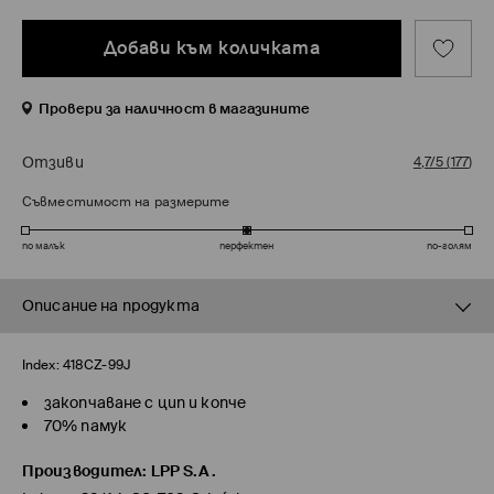
Добави към количката
Провери за наличност в магазините
Отзиви
4,7/5
(
177
)
Съвместимост на размерите
по малък
перфектен
по-голям
Описание на продукта
Index:
418CZ-99J
закопчаване с цип и копче
70% памук
Производител
:
LPP S.A.