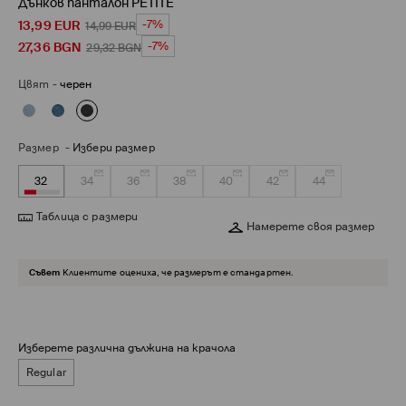
Дънков панталон PETITE
13,99
EUR
-7%
14,99
EUR
27,36
BGN
-7%
29,32
BGN
Цвят
-
черен
Размер
-
Избери размер
32
34
36
38
40
42
44
Таблица с размери
Намерете своя размер
Съвет
Клиентите оцениха, че размерът е стандартен.
Изберете различна дължина на крачола
Regular