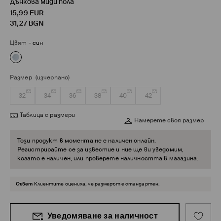
Дънкова миди пола
15,99
EUR
31,27
BGN
Цвят
-
син
Размер
(изчерпано)
32
34
36
38
40
42
Таблица с размери
Намерете своя размер
Този продукт в момента не е наличен онлайн.
Регистрирайте се за известие и ние ще ви уведомим,
когато е наличен, или проверете наличността в магазина.
Съвет
Клиентите оцениха, че размерът е стандартен.
Уведомяване за наличност