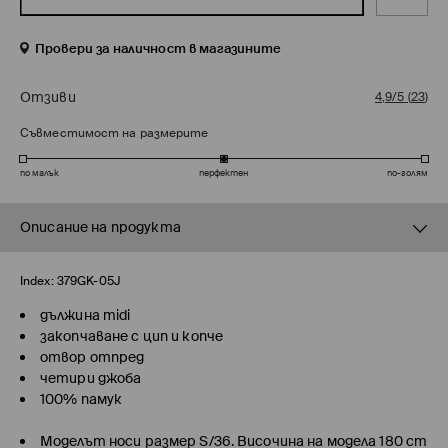
Провери за наличност в магазините
Отзиви
4,9/5
(
23
)
Съвместимост на размерите
по малък
перфектен
по-голям
Описание на продукта
Index:
379GK-05J
дължина midi
закопчаване с цип и копче
отвор отпред
четири джоба
100% памук
Моделът носи размер S/36. Височина на модела 180 cm