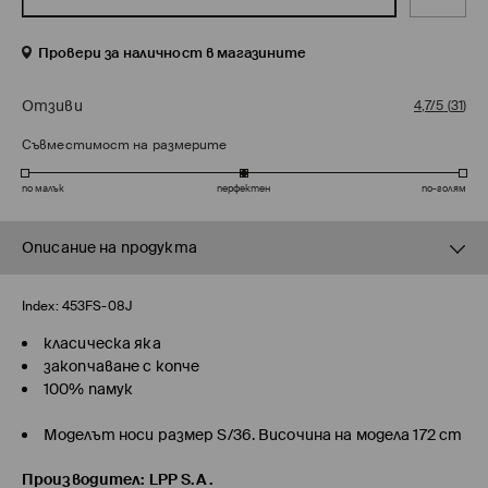
Провери за наличност в магазините
Отзиви
4,7/5
(
31
)
Съвместимост на размерите
по малък
перфектен
по-голям
Описание на продукта
Index:
453FS-08J
класическа яка
закопчаване с копче
100% памук
Моделът носи размер S/36. Височина на модела 172 cm
Производител
:
LPP S.A.