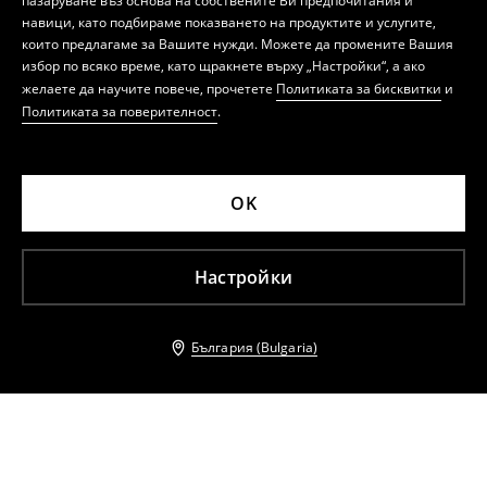
пазаруване въз основа на собствените Ви предпочитания и
навици, като подбираме показването на продуктите и услугите,
които предлагаме за Вашите нужди. Можете да промените Вашия
избор по всяко време, като щракнете върху „Настройки“, а ако
желаете да научите повече, прочетете
Политиката за бисквитки
и
Политиката за поверителност
.
OK
Настройки
България (Bulgaria)