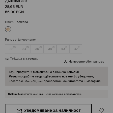
Дънково яке
28,63
EUR
56,00
BGN
Цвят
-
бежово
Размер
(изчерпано)
32
34
36
38
40
42
Таблица с размери
Намерете своя размер
Този продукт в момента не е наличен онлайн.
Регистрирайте се за известие и ние ще ви уведомим,
когато е наличен, или проверете наличността в магазина.
Съвет
Клиентите оцениха, че размерът е стандартен.
Уведомяване за наличност