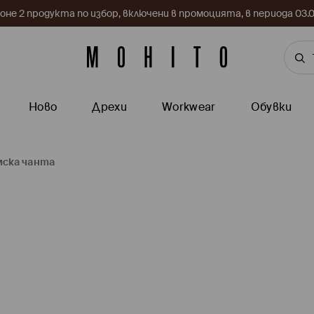
поне 2 продукта по избор, включени в промоцията, в периода 03
Ново
Дрехи
Workwear
Обувки
мска чанта