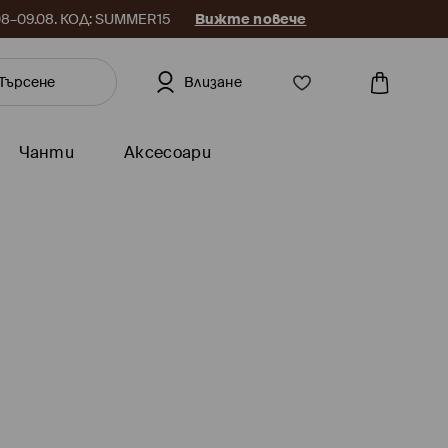
.08–09.08. КОД: SUMMER15
Вижте повече
Влизане
Чанти
Аксесоари