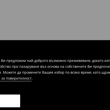
ите и информация, за да
зписка, фактура или
ежат на връщане в
 формуляра за връщане.
а Ви предложим най-доброто възможно преживяване, докато изп
добство при пазаруване въз основа на собствените Ви предпочи
и. Можете да промените Вашия избор по всяко време, като щрак
 за поверителност
.