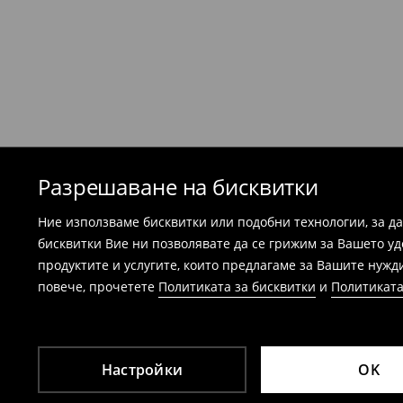
Република България. Подгответе артикул
можем да потвърдим вашата покупка - ра
потвърждение на поръчката.
Банските костюми и пижамите не подл
магазините. Моля, използвайте онлайн
⟶
Esklep - връщане и замянаi
Разрешаване на бисквитки
Ние използваме бисквитки или подобни технологии, за д
бисквитки Вие ни позволявате да се грижим за Вашето у
продуктите и услугите, които предлагаме за Вашите нужд
повече, прочетете
Политиката за бисквитки
и
Политиката
Настройки
OK