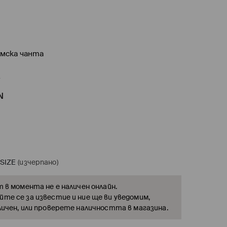
мска чанта
R
N
SIZE
(изчерпано)
т в момента не е наличен онлайн.
те се за известие и ние ще ви уведомим,
личен, или проверете наличността в магазина.