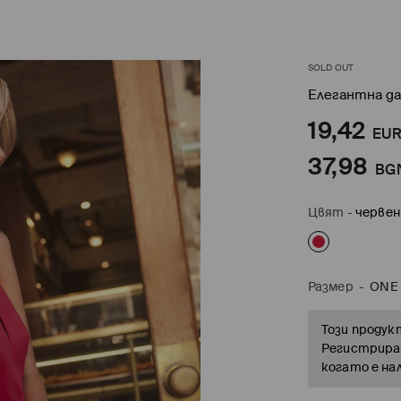
SOLD OUT
Елегантна да
19,42
EU
37,98
BG
Цвят
-
червен
Размер
-
ONE 
Този продук
Регистрирай
когато е на