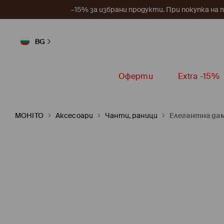
–15% за избрани продукти. При покупка на 
BG
Оферти
Extra -15%
MOHITO
Аксесоари
Чанти, раници
Елегантна да