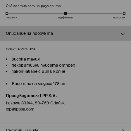
Съвместимост на размерите
по малък
перфектен
по-голям
Описание на продукта
Index:
872DY-02X
висока талия
декоративни плисета отпред
закопчаване с цип и копче
Височина на модела 178 cm
Производител
:
LPP S.A.
Łąkowa 39/44, 80-769 Gdańsk
lpp@lppsa.com
Състав и грижи