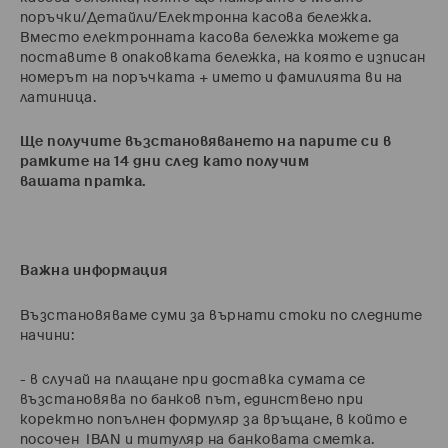
поръчки/Детайли/Електронна касова бележка.
Вместо електронната касова бележка можете да
поставите в опаковката бележка, на която е изписан
номерът на поръчката + името и фамилията ви на
латиница.
Ще получите възстановяването на парите си в
рамките на 14 дни след като получим
вашата
пратка.
Важна информация
Възстановяваме суми за върнати стоки по следните
начини:
- в случай на плащане при доставка сумата се
възстановява по банков път, единствено при
коректно попълнен формуляр за връщане, в който е
посочен IBAN и титуляр на банковата сметка.