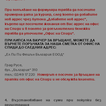
При попълване на формуляра трябва да посочите
примерна дата за куриер, след което да добавите
нов адрес чрез бутона „Добавете нов адрес“,
където ще посочите желания от Вас адрес на офис
на Спиди и в полето за допълнителни бележки
трябва да уточните „Офис на Спиди“.
ПРИ ЛИПСА НА ВАУЧЕР ЗА ВРЪЩАНЕ, МОЖЕТЕ ДА
ВЪРНЕТЕ ПОРЪЧКАТА ЗА НАША СМЕТКА ОТ ОФИС НА
СПИДИ ДО СЛЕДНИЯ АДРЕС:
„Ел Пи Пи Фешън България ЕООД“
Град Русе,
бул. „България“ 310
тел.: 02/49 17 220
Номерът е посочен за връщане на
пратки от офис на Спиди и не обслужва клиенти.
4. Възстановяване на суми при покупки без
регистрация