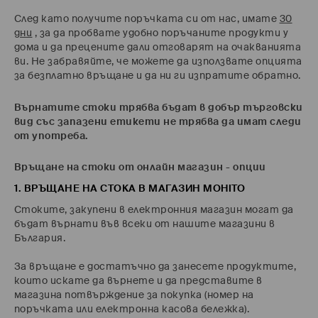
След като получите поръчката си от нас, имате
30
дни
, за да пробвате удобно поръчаните продукти у
дома и да прецените дали отговарят на очакванията
ви. Не забравяйте, че можете да използвате опцията
за безплатно връщане и да ни ги изпратите обратно.
Върнатите стоки трябва бъдат в добър търговски
вид със запазени етикети не трябва да имат следи
от употреба.
Връщане на стоки от онлайн магазин - опции
1. ВРЪЩАНЕ НА СТОКА В МАГАЗИН MOHITO
Стоките, закупени в електронния магазин могат да
бъдат върнати във всеки от нашите магазини в
България.
За връщане е достатъчно да занесете продуктите,
които искате да върнете и да представите в
магазина потвърждение за покупка (номер на
поръчката или електронна касова бележка).