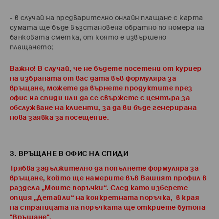
- в случай на предварително онлайн плащане с карта
сумата ще бъде възстановена обратно по номера на
банковата сметка, от която е извършено
плащането;
Важно! В случай, че не бъдете посетени от куриер
на избраната от вас дата във формуляра за
връщане, можете да върнете продуктите през
офис на спиди или да се свържете с центъра за
обслужване на клиенти, за да ви бъде генерирана
нова заявка за посещение.
3. ВРЪЩАНЕ В ОФИС НА СПИДИ
Трябва задължително да попълнете формуляра за
връщане, който ще намерите във Вашият профил в
раздела „Моите поръчки“. След като изберете
опция „Детайли“ на конкретната поръчка, в края
на страницата на поръчката ще откриете бутона
"Връщане".