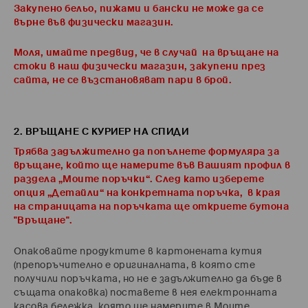
Закупено бельо, пижами и бански не може да се
върне във физически магазин.
Моля, имайте предвид, че в случай на връщане на
стоки в наш физически магазин, закупени през
сайта, не се възстановяват пари в брой.
2. ВРЪЩАНЕ С КУРИЕР НА СПИДИ
Трябва задължително да попълнете формуляра за
връщане, който ще намерите във Вашият профил в
раздела „Моите поръчки“. След като изберете
опция „Детайли“ на конкретната поръчка, в края
на страницата на поръчката ще откриете бутона
"Връщане".
Опаковайте продуктите в картонената кутия
(препоръчително е оригиналната, в която сте
получили поръчката, но не е задължително да бъде в
същата опаковка) поставете в нея електронната
касова бележка, която ще намерите в Моите