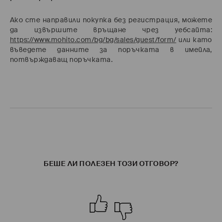
Ако сте направили покупка без регистрация, можете
да извършите връщане чрез уебсайта:
https://www.mohito.com/bg/bg/sales/guest/form/
или като
въведете данните за поръчката в имейла,
потвърждаващ поръчката.
БЕШЕ ЛИ ПОЛЕЗЕН ТОЗИ ОТГОВОР?