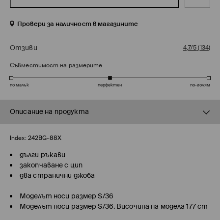
Провери за наличност в магазините
Отзиви
4,7/5
(
134
)
Съвместимост на размерите
по малък
перфектен
по-голям
Описание на продукта
Index:
242BG-88X
дълги ръкави
закопчаване с цип
два странични джоба
Моделът носи размер S/36
Моделът носи размер S/36. Височина на модела 177 cm