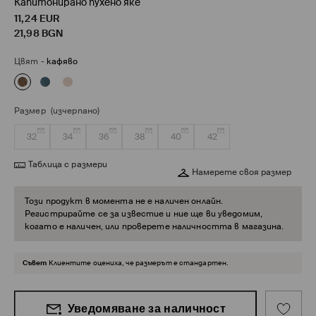
Капитонирано пухено яке
11,24
EUR
21,98
BGN
Цвят
-
кафяво
Размер
(изчерпано)
32
34
36
38
40
42
Таблица с размери
Намерете своя размер
Този продукт в момента не е наличен онлайн.
Регистрирайте се за известие и ние ще ви уведомим,
когато е наличен, или проверете наличността в магазина.
Съвет
Клиентите оцениха, че размерът е стандартен.
Уведомяване за наличност