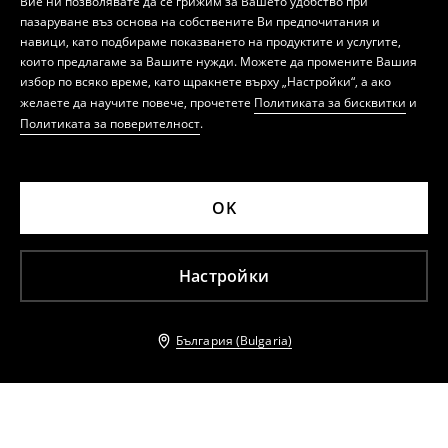
Вие ни позволявате да се грижим за Вашето удобство при
пазаруване въз основа на собствените Ви предпочитания и
навици, като подбираме показването на продуктите и услугите,
които предлагаме за Вашите нужди. Можете да промените Вашия
избор по всяко време, като щракнете върху „Настройки“, а ако
желаете да научите повече, прочетете
Политиката за бисквитки
и
Политиката за поверителност
.
OK
Настройки
България (Bulgaria)