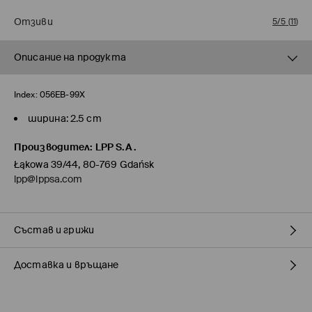
Отзиви
5/5
(
11
)
Описание на продукта
Index:
056EB-99X
ширина: 2.5 cm
Производител
:
LPP S.A.
Łąkowa 39/44, 80-769 Gdańsk
lpp@lppsa.com
Състав и грижи
Доставка и връщане
Състав I
:
100% ПОЛИУРЕТАН
ПРАНЕТО Е ЗАБРАНЕНО
Политика на доставка