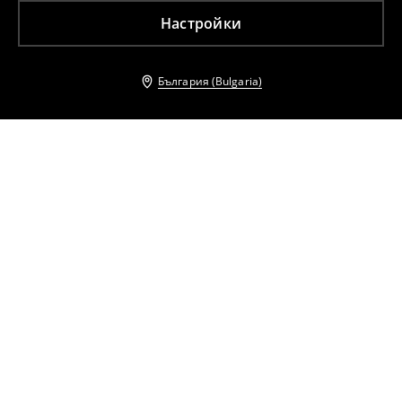
Настройки
България (Bulgaria)
Други клиенти също избраха
Кожен колан
Комплект колани
17
,
99
EUR
24
,
99
EUR
35,19
BGN
48,88
BGN