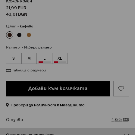
Кожен колан
21,99
EUR
43,01
BGN
Цвят
-
кафяво
Размер
-
Избери размер
S
M
L
XL
Таблица с размери
Добави към количката
Провери за наличност в магазините
Отзиви
4,8/5
(
133
)