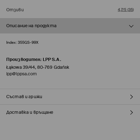
Отзиви
4,7/5
(
35
)
Описание на продукта
Index:
355GS-99X
Производител
:
LPP S.A.
Łąkowa 39/44, 80-769 Gdańsk
lpp@lppsa.com
Състав и грижи
Доставка и връщане
ГОРНА ЧАСТ
:
100% КОЖА
СТЕЛКА
:
50% ПОЛИЕСТЕР, 50% ПОЛИУРЕТАН
ПОДМЕТКА
:
100% ИЗКУСТВЕН КАУЧУК
Политика на доставка