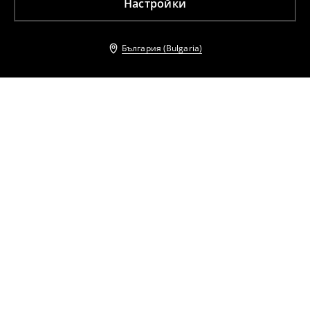
Настройки
България (Bulgaria)
Други клиенти също избраха
Боти на висок ток
Боти с висок ток
49
,
99
EUR
49
,
99
EUR
97,77
BGN
97,77
BGN