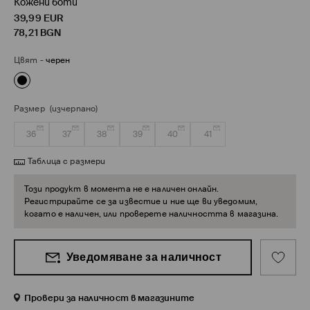
Кожени боти
39,99
EUR
78,21
BGN
Цвят
-
черен
Размер
(изчерпано)
36
37
38
39
40
41
Таблица с размери
Този продукт в момента не е наличен онлайн.
Регистрирайте се за известие и ние ще ви уведомим,
когато е наличен, или проверете наличността в магазина.
Уведомяване за наличност
Провери за наличност в магазините