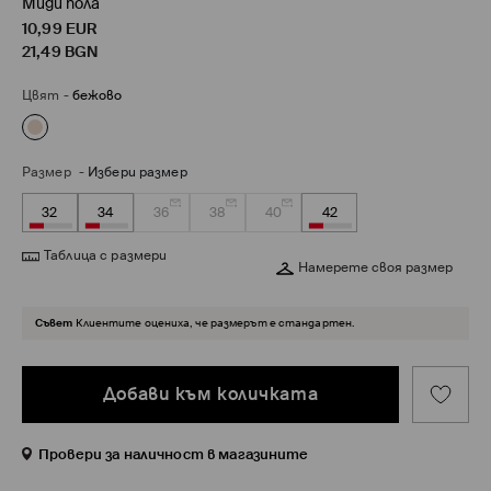
Миди пола
10,99
EUR
21,49
BGN
Цвят
-
бежово
Размер
-
Избери размер
32
34
36
38
40
42
Таблица с размери
Намерете своя размер
Съвет
Клиентите оцениха, че размерът е стандартен.
Добави към количката
Провери за наличност в магазините