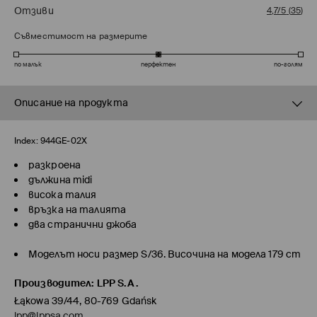
Отзиви
4,7/5
(
35
)
Съвместимост на размерите
по малък
перфектен
по-голям
Описание на продукта
Index:
944GE-02X
разкроена
дължина midi
висока талия
връзка на талията
два странични джоба
Моделът носи размер S/36. Височина на модела 179 cm
Производител
:
LPP S.A.
Łąkowa 39/44, 80-769 Gdańsk
lpp@lppsa.com