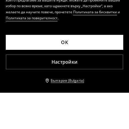
които предлагаме за Вашите нужди. Можете да промените Вашия
избор по всяко време, като щракнете върху „Настройки“, а ако
желаете да научите повече, прочетете
Политиката за бисквитки
и
Политиката за поверителност
.
OK
Настройки
България (Bulgaria)