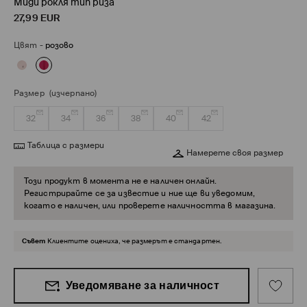
Миди рокля тип риза
27,99
EUR
Цвят
-
розово
Размер
(изчерпано)
32
34
36
38
40
42
Таблица с размери
Намерете своя размер
Този продукт в момента не е наличен онлайн.
Регистрирайте се за известие и ние ще ви уведомим,
когато е наличен, или проверете наличността в магазина.
Съвет
Клиентите оцениха, че размерът е стандартен.
Уведомяване за наличност