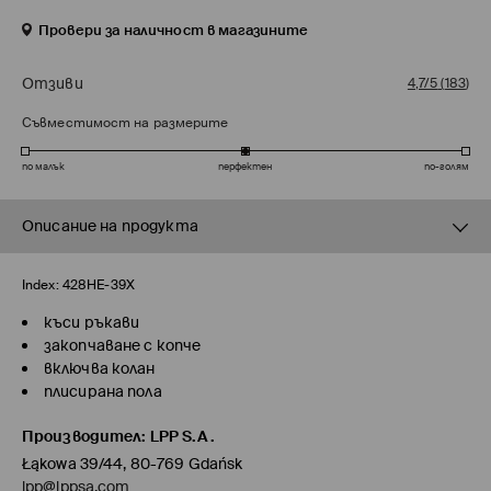
Провери за наличност в магазините
Отзиви
4,7/5
(
183
)
Съвместимост на размерите
по малък
перфектен
по-голям
Описание на продукта
Index:
428HE-39X
къси ръкави
закопчаване с копче
включва колан
плисирана пола
Производител
:
LPP S.A.
Łąkowa 39/44, 80-769 Gdańsk
lpp@lppsa.com