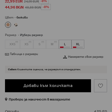
22,99
EUR
-8%
24,99
EUR
44,96
BGN
-8%
48,88
BGN
Цвят
-
бежово
Размер
-
Избери размер
XXS
XS
S
M
L
XL
Таблица с размери
Намерете своя размер
Съвет
Клиентите оцениха, че размерът е стандартен.
Добави към количката
Провери за наличност в магазините
Отзиви
4,7/5
(
52
)