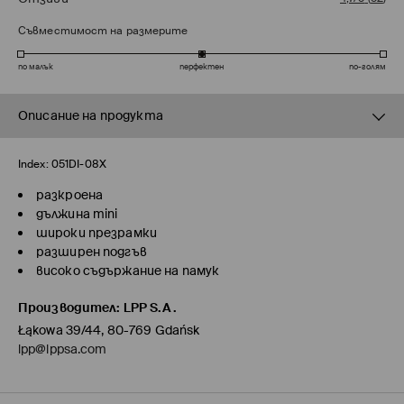
Съвместимост на размерите
по малък
перфектен
по-голям
Описание на продукта
Index:
051DI-08X
разкроена
дължина mini
широки презрамки
разширен подгъв
високо съдържание на памук
Производител
:
LPP S.A.
Łąkowa 39/44, 80-769 Gdańsk
lpp@lppsa.com