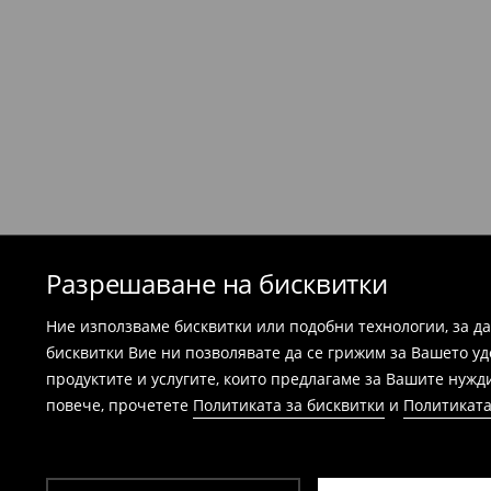
в рамките на 30 дни от доставката. Въ
бъдат повредени или носени и са необход
етикети.
Най-лесният начин е да върнете продукта
Република България. Подгответе артикул
можем да потвърдим вашата покупка - ра
потвърждение на поръчката.
Банските костюми и пижамите не подл
магазините. Моля, използвайте онлайн
⟶
Esklep - връщане и замянаi
Разрешаване на бисквитки
Ние използваме бисквитки или подобни технологии, за д
бисквитки Вие ни позволявате да се грижим за Вашето у
продуктите и услугите, които предлагаме за Вашите нужд
повече, прочетете
Политиката за бисквитки
и
Политиката