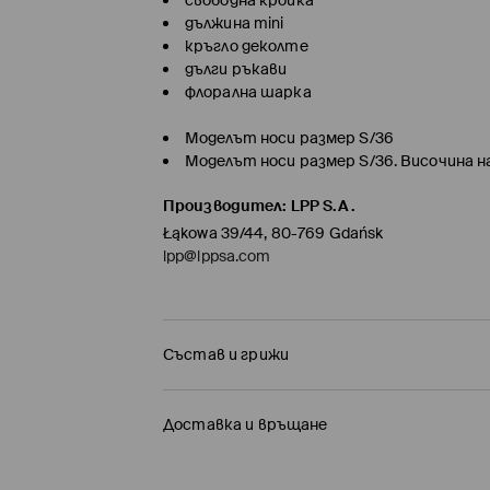
свободна кройка
дължина mini
кръгло деколте
дълги ръкави
флорална шарка
Моделът носи размер S/36
Моделът носи размер S/36. Височина н
Производител
:
LPP S.A.
Łąkowa 39/44, 80-769 Gdańsk
lpp@lppsa.com
Състав и грижи
Състав I
:
95% ПОЛИЕСТЕР, 5% ЕЛАСТАН
Доставка и връщане
Състав II
:
100% ПОЛИЕСТЕР
Политика на доставка
ЗАБРАНЕНО Е ИЗБЕЛВАНЕТО