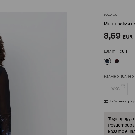
SOLD OUT
Мини рокля н
8,69
EUR
Цвят
-
син
Размер
(изчер
XXS
Таблица с ра
Този продук
Регистрирай
когато е на