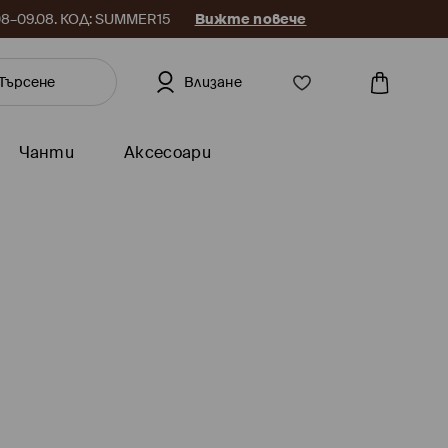
.08–09.08. КОД: SUMMER15
Вижте повече
Влизане
Чанти
Аксесоари