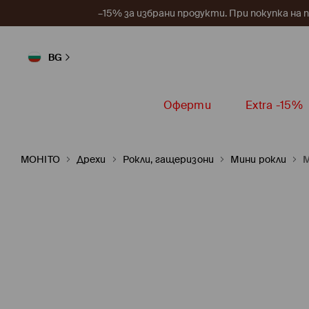
–15% за избрани продукти. При покупка на 
BG
Оферти
Extra -15%
MOHITO
Дрехи
Рокли, гащеризони
Мини рокли
М