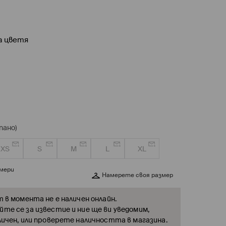
а цветя
пано)
XS
S
M
L
XL
змери
Намерете своя размер
т в момента не е наличен онлайн.
те се за известие и ние ще ви уведомим,
личен, или проверете наличността в магазина.