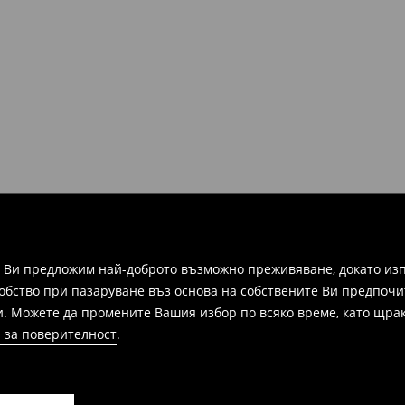
рнатите артикули не трябва да
ими всички оригинални
 във всеки магазин на Mohito в
ите и информация, за да
зписка, фактура или
ежат на връщане в
 формуляра за връщане.
а Ви предложим най-доброто възможно преживяване, докато изп
добство при пазаруване въз основа на собствените Ви предпочи
и. Можете да промените Вашия избор по всяко време, като щрак
 за поверителност
.