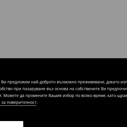
 във всеки магазин на Mohito в
ите и информация, за да
зписка, фактура или
ежат на връщане в
 формуляра за връщане.
а Ви предложим най-доброто възможно преживяване, докато изп
добство при пазаруване въз основа на собствените Ви предпочи
и. Можете да промените Вашия избор по всяко време, като щрак
 за поверителност
.