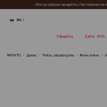
–15% за избрани продукти. При покупка на 
BG
Оферти
Extra -15%
MOHITO
Дрехи
Рокли, гащеризони
Мини рокли
М