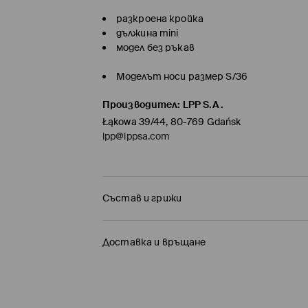
разкроена кройка
дължина mini
модел без ръкав
Моделът носи размер S/36
Производител
:
LPP S.A.
Łąkowa 39/44, 80-769 Gdańsk
lpp@lppsa.com
Състав и грижи
Състав I
:
66% ПОЛИЕСТЕР, 31% ВИСКОЗА, 3% 
Доставка и връщане
ЗАБРАНЕНО Е ИЗБЕЛВАНЕТО
Политика на доставка
НЕ МОЖЕ ДА СЕ ИЗПОЛЗВА ЦЕНТРИФУГА