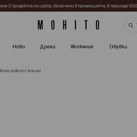
поне 2 продукта по избор, включени в промоцията, в периода 03
Ново
Дрехи
Workwear
Обувки
ини рокля с колан