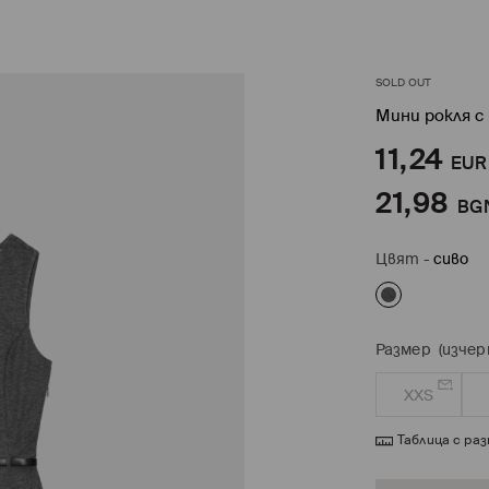
SOLD OUT
Мини рокля с
11,24
EUR
21,98
BG
Цвят
-
сиво
Размер
(изчер
XXS
Таблица с ра