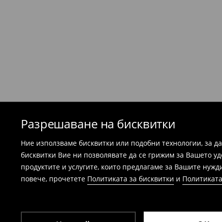
етикети.
Най-лесният начин е да върнете продукта
Република България. Подгответе артикул
можем да потвърдим вашата покупка - ра
потвърждение на поръчката.
Банските костюми и пижамите не подл
магазините. Моля, използвайте онлайн
⟶
Esklep - връщане и замянаi
Разрешаване на бисквитки
Ние използваме бисквитки или подобни технологии, за д
бисквитки Вие ни позволявате да се грижим за Вашето у
продуктите и услугите, които предлагаме за Вашите нужд
повече, прочетете
Политиката за бисквитки
и
Политиката