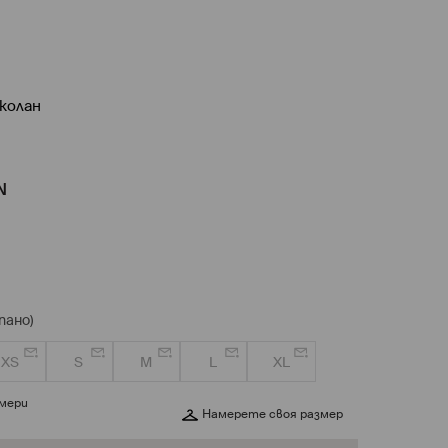
 колан
N
пано)
XS
S
M
L
XL
змери
Намерете своя размер