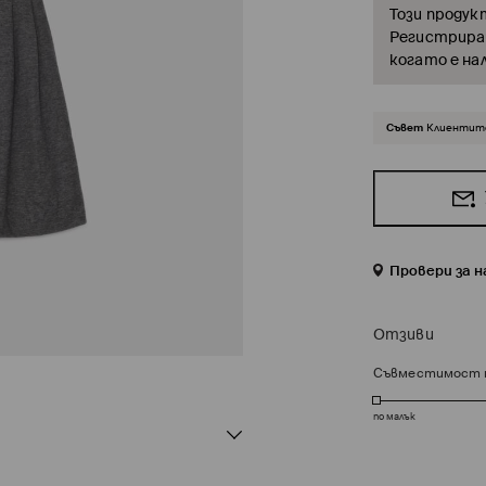
Този продук
Регистрирай
когато е на
Съвет
Клиентите
Провери за 
Отзиви
Съвместимост 
по малък