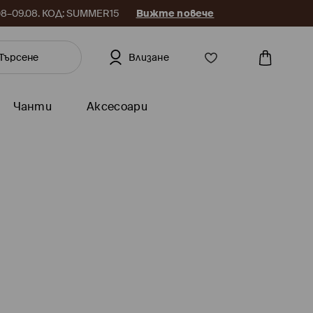
.08–09.08. КОД: SUMMER15
Вижте повече
Влизане
Чанти
Аксесоари