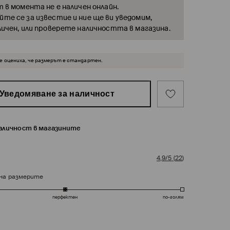
т в момента не е наличен онлайн.
те се за известие и ние ще ви уведомим,
личен, или проверете наличността в магазина.
 оцениха, че размерът е стандартен.
Уведомяване за наличност
наличност в магазините
4,9/5
(
22
)
на размерите
перфектен
по-голям