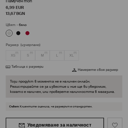
Памучен топ
6,99
EUR
13,67
BGN
Цвят
-
бяло
Размер
(изчерпано)
XS
S
M
L
XL
Таблица с размери
Намерете своя размер
Този продукт в момента не е наличен онлайн.
Регистрирайте се за известие и ние ще ви уведомим,
когато е наличен, или проверете наличността в магазина.
Съвет
Клиентите оцениха, че размерът е стандартен.
Уведомяване за наличност