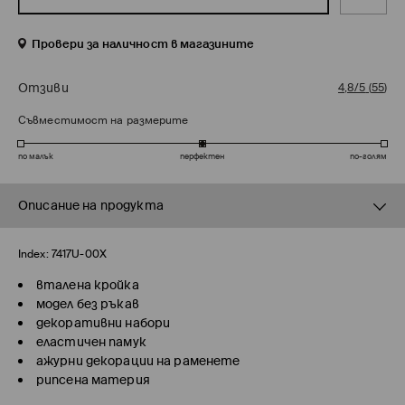
Провери за наличност в магазините
Отзиви
4,8/5
(
55
)
Съвместимост на размерите
по малък
перфектен
по-голям
Описание на продукта
Index:
7417U-00X
вталена кройка
модел без ръкав
декоративни набори
еластичен памук
ажурни декорации на раменете
рипсена материя