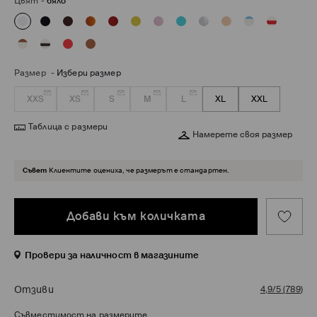
Цвят
-
бяло
Размер
-
Избери размер
XXS
XS
S
M
L
XL
XXL
Таблица с размери
Намерете своя размер
Съвет
Клиентите оцениха, че размерът е стандартен.
Добави към количката
Провери за наличност в магазините
Отзиви
4,9/5
(
789
)
Съвместимост на размерите