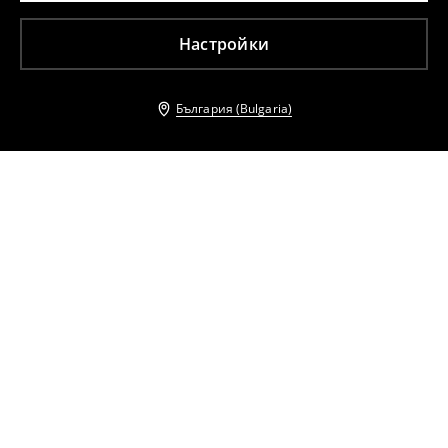
Настройки
България (Bulgaria)
Други клиенти също избраха
Памучна тениска
Памучна тениска
17
,
99
EUR
8
,
99
EUR
9,99
EUR
Памучна тениска
Памучна тениска
17
,
99
EUR
5
,
99
EUR
6,99
EUR