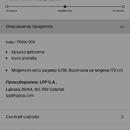
по малък
перфектен
по-голям
Описание на продукта
Index:
710GX-00X
кръгло деколте
къси ръкави
Моделът носи размер S/36. Височина на модела 173 cm
Производител
:
LPP S.A.
Łąkowa 39/44, 80-769 Gdańsk
lpp@lppsa.com
Състав и грижи