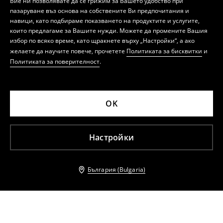
Вие ни позволявате да се грижим за Вашето удобство при
пазаруване въз основа на собствените Ви предпочитания и
навици, като подбираме показването на продуктите и услугите,
които предлагаме за Вашите нужди. Можете да промените Вашия
избор по всяко време, като щракнете върху „Настройки“, а ако
желаете да научите повече, прочетете
Политиката за бисквитки
и
Политиката за поверителност
.
OK
Настройки
България (Bulgaria)