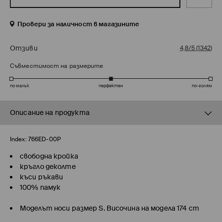
Провери за наличност в магазините
Отзиви
4,8/5
(
1342
)
Съвместимост на размерите
по малък
перфектен
по-голям
Описание на продукта
Index:
766ED-00P
свободна кройка
кръгло деколте
къси ръкави
100% памук
Моделът носи размер S. Височина на модела 174 cm