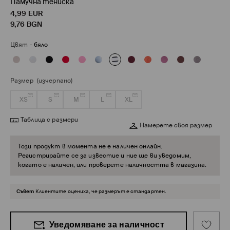
Памучна тениска
4,99
EUR
9,76
BGN
Цвят
-
бяло
Размер
(изчерпано)
XS
S
M
L
XL
Таблица с размери
Намерете своя размер
Този продукт в момента не е наличен онлайн.
Регистрирайте се за известие и ние ще ви уведомим,
когато е наличен, или проверете наличността в магазина.
Съвет
Клиентите оцениха, че размерът е стандартен.
Уведомяване за наличност