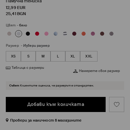
Памучна тениска
12,99
EUR
25,41
BGN
Цвят
-
бяло
Размер
-
Избери размер
XS
S
M
L
XL
XXL
Таблица с размери
Намерете своя размер
Съвет
Клиентите оцениха, че размерът е стандартен.
Добави към количката
Провери за наличност в магазините