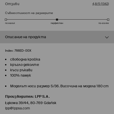
Отзиви
4,8/5
(
1342
)
Съвместимост на размерите
по малък
перфектен
по-голям
Описание на продукта
Index:
766ED-00X
свободна кройка
кръгло деколте
къси ръкави
100% памук
Моделът носи размер S/36. Височина на модела 180 cm
Производител
:
LPP S.A.
Łąkowa 39/44, 80-769 Gdańsk
lpp@lppsa.com