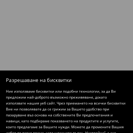
Разрешаване на бисквитки
Ние използваме бисквитки или подобни технологии, за да Ви
предложим най-доброто възможно преживяване, докато
използвате нашия уеб сайт. Чрез приемането на всички бисквитки
Вие ни позволявате да се грижим за Вашето удобство при
пазаруване въз основа на собствените Ви предпочитания и
навици, като подбираме показването на продуктите и услугите,
които предлагаме за Вашите нужди. Можете да промените Вашия
избор по всяко време, като щракнете върху „Настройки“, а ако