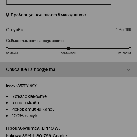
Провери за наличност в магазините
Отзиви
4,7/5
(
66
)
Съвместимост на размерите
по малък
перфектен
по-голям
Описание на продукта
Index:
857DY-99X
кръгло деколте
къси ръкави
декоративни капси
100% памук
Производител
:
LPP S.A.
Łąkowa 39/44, 80-769 Gdańsk