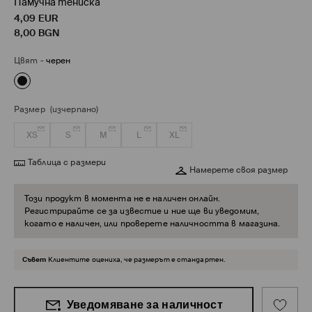
Памучна тениска
4,09
EUR
8,00
BGN
Цвят
-
черен
Размер
(изчерпано)
XS
S
M
L
XL
Таблица с размери
Намерете своя размер
Този продукт в момента не е наличен онлайн.
Регистрирайте се за известие и ние ще ви уведомим,
когато е наличен, или проверете наличността в магазина.
Съвет
Клиентите оцениха, че размерът е стандартен.
Уведомяване за наличност