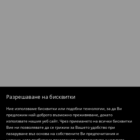
Разрешаване на бисквитки
Ние използваме бисквитки или подобни технологии, за да Ви
предложим най-доброто възможно преживяване, докато
използвате нашия уеб сайт. Чрез приемането на всички бисквитки
Вие ни позволявате да се грижим за Вашето удобство при
пазаруване въз основа на собствените Ви предпочитания и
навици, като подбираме показването на продуктите и услугите,