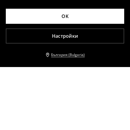
OK
Настройки
България (Bulgaria)
Други клиенти също избраха
Панталон тип цигара с колан
Панталон тип цигара с колан
25
,
99
EUR
25
,
99
EUR