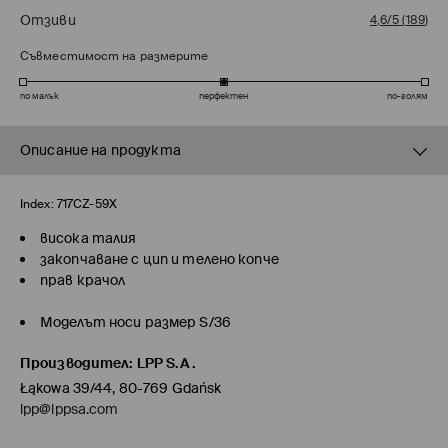
Отзиви
4,6/5
(
189
)
Съвместимост на размерите
по малък
перфектен
по-голям
Описание на продукта
Index:
717CZ-59X
висока талия
закопчаване с цип и телено копче
прав крачол
Моделът носи размер S/36
Производител
:
LPP S.A.
Łąkowa 39/44, 80-769 Gdańsk
lpp@lppsa.com