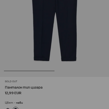
SOLD OUT
Панталон тип цигара
12,99
EUR
Цвят
-
нави