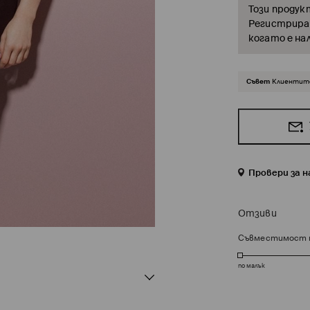
Този продук
Регистрирай
когато е на
Съвет
Клиентите
Провери за 
Отзиви
Съвместимост 
по малък