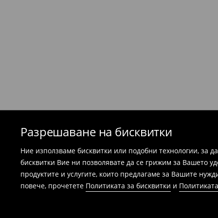
бъдат повредени или носени и са необход
етикети.
Най-лесният начин е да върнете продукта
Република България. Подгответе артикул
можем да потвърдим вашата покупка - ра
потвърждение на поръчката.
Банските костюми и пижамите не подл
магазините. Моля, използвайте онлайн
⟶
Esklep - връщане и замянаi
Разрешаване на бисквитки
Ние използваме бисквитки или подобни технологии, за д
бисквитки Вие ни позволявате да се грижим за Вашето у
продуктите и услугите, които предлагаме за Вашите нужд
повече, прочетете
Политиката за бисквитки
и
Политиката