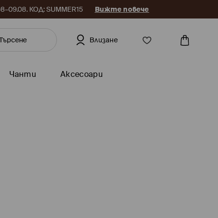
.08–09.08. КОД: SUMMER15
Вижте повече
Влизане
Чанти
Аксесоари