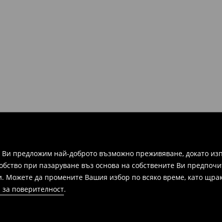
ими всички оригинални
 във всеки магазин на Mohito в
ите и информация, за да
зписка, фактура или
ежат на връщане в
 формуляра за връщане.
а Ви предложим най-доброто възможно преживяване, докато изп
добство при пазаруване въз основа на собствените Ви предпочи
и. Можете да промените Вашия избор по всяко време, като щрак
 за поверителност
.