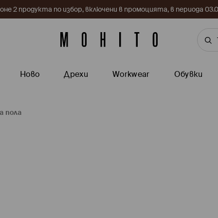
поне 2 продукта по избор, включени в промоцията, в периода 03
Ново
Дрехи
Workwear
Обувки
а пола