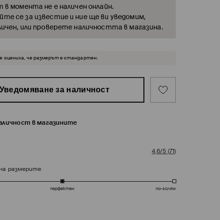
т в момента не е наличен онлайн.
те се за известие и ние ще ви уведомим,
личен, или проверете наличността в магазина.
 оцениха, че размерът е стандартен.
Уведомяване за наличност
наличност в магазините
4,6/5
(
71
)
на размерите
перфектен
по-голям