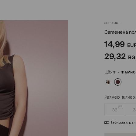
SOLD OUT
Сатенена по
14,99
EU
29,32
BG
Цвят
-
тъмно
Размер
(изчер
32
3
Таблица с ра