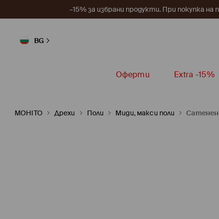
–15% за избрани продукти. При покупка на 
BG
Оферти
Extra -15%
MOHITO
Дрехи
Поли
Миди, макси поли
Сатенен