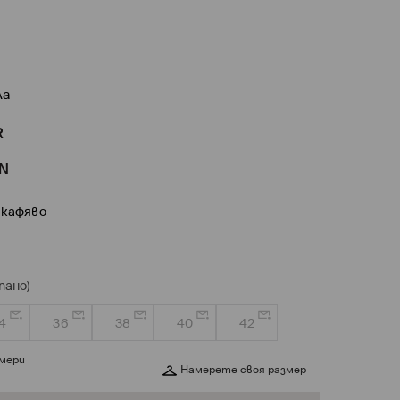
ла
R
N
 кафяво
пано)
4
36
38
40
42
змери
Намерете своя размер