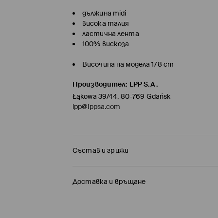
дължина midi
висока талия
ластична лента
100% вискоза
Височина на модела 178 cm
Производител
:
LPP S.A.
Łąkowa 39/44, 80-769 Gdańsk
lpp@lppsa.com
Състав и грижи
ПЪРВА МАТЕРИЯ
:
100% ВИСКОЗА
Доставка и връщане
ДА СЕ ГЛАДИ ОТ ВЪТРЕШНАТА СТРАНА
Политика на доставка
САМО РЪЧНО ПРАНЕ ПРИ ТЕМПЕРАТУРА ДО 40° 