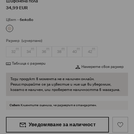
Шифонена пола
34,99
EUR
Цвят
-
бежово
Размер
(изчерпано)
32
34
36
38
40
42
Таблица с размери
Намерете своя размер
Този продукт в момента не е наличен онлайн.
Регистрирайте се за известие и ние ще ви уведомим,
когато е наличен, или проверете наличността в магазина.
Съвет
Клиентите оцениха, че размерът е стандартен.
Уведомяване за наличност