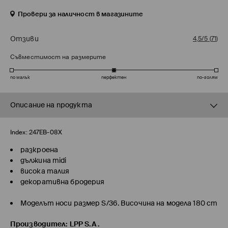
Провери за наличност в магазините
Отзиви
4,5/5
(
71
)
Съвместимост на размерите
по малък
перфектен
по-голям
Описание на продукта
Index:
247EB-08X
разкроена
дължина midi
висока талия
декоративна бродерия
Моделът носи размер S/36. Височина на модела 180 cm
Производител
:
LPP S.A.