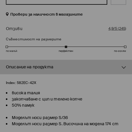
Провери за наличност в магазините
Отзиви
4,9/5
(
245
)
Съвместимост на размерите
по малък
перфектен
по-голям
Описание на продукта
Index:
582EC-42X
висока талия
закопчаване с цип и телено копче
50% памук
Моделът носи размер S/36
Моделът носи размер S. Височина на модела 174 cm