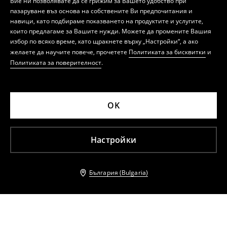
Вие ни позволявате да се грижим за Вашето удобство при
пазаруване въз основа на собствените Ви предпочитания и
навици, като подбираме показването на продуктите и услугите,
които предлагаме за Вашите нужди. Можете да промените Вашия
избор по всяко време, като щракнете върху „Настройки“, а ако
желаете да научите повече, прочетете
Политиката за бисквитки
и
Политиката за поверителност
.
OK
Настройки
България (Bulgaria)