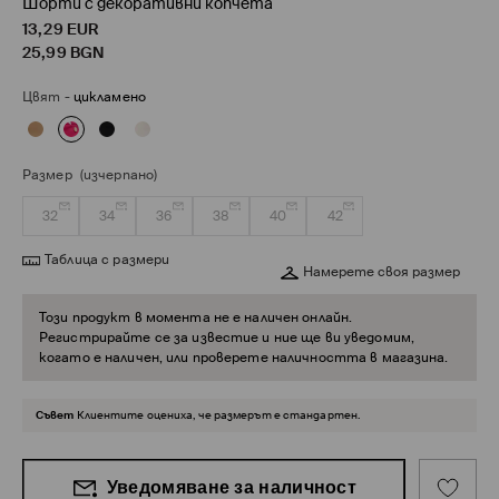
Шорти с декоративни копчета
13,29
EUR
25,99
BGN
Цвят
-
цикламено
Размер
(изчерпано)
32
34
36
38
40
42
Таблица с размери
Намерете своя размер
Този продукт в момента не е наличен онлайн.
Регистрирайте се за известие и ние ще ви уведомим,
когато е наличен, или проверете наличността в магазина.
Съвет
Клиентите оцениха, че размерът е стандартен.
Уведомяване за наличност