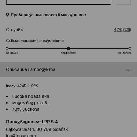
Провери за наличност в магазините
Отзиви
4,7/5
(
126
)
Съвместимост на размерите
по малък
перфектен
по-голям
Описание на продукта
Index:
424DH-99X
висока права яка
модел без ръкав
70% вискоза
Производител
:
LPP S.A.
Łąkowa 39/44, 80-769 Gdańsk
lpp@lppsa.com