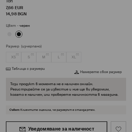
Топ
7,66
EUR
14,98
BGN
Цвят
-
черен
Размер
(изчерпано)
XS
S
M
L
XL
Таблица с размери
Намерете своя размер
Този продукт в момента не е наличен онлайн.
Регистрирайте се за известие и ние ще ви уведомим,
когато е наличен, или проверете наличността в магазина.
Съвет
Клиентите оцениха, че размерът е стандартен.
Уведомяване за наличност