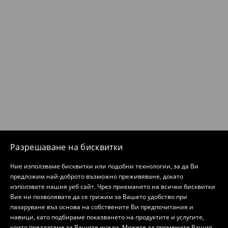
Разрешаване на бисквитки
Ние използваме бисквитки или подобни технологии, за да Ви
предложим най-доброто възможно преживяване, докато
използвате нашия уеб сайт. Чрез приемането на всички бисквитки
Вие ни позволявате да се грижим за Вашето удобство при
пазаруване въз основа на собствените Ви предпочитания и
навици, като подбираме показването на продуктите и услугите,
които предлагаме за Вашите нужди. Можете да промените Вашия