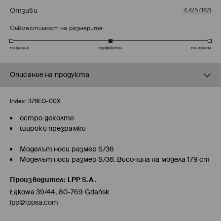
Отзиви
4,4/5
(
167
)
Съвместимост на размерите
по малък
перфектен
по-голям
Описание на продукта
Index:
376EQ-00X
остро деколте
широки презрамки
Моделът носи размер S/36
Моделът носи размер S/36. Височина на модела 179 cm
Производител
:
LPP S.A.
Łąkowa 39/44, 80-769 Gdańsk
lpp@lppsa.com