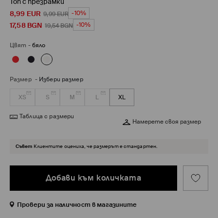
Топ с презрамки
8,99
EUR
-10%
9,99
EUR
17,58
BGN
-10%
19,54
BGN
Цвят
-
бяло
Размер
-
Избери размер
XS
S
M
L
XL
Таблица с размери
Намерете своя размер
Съвет
Клиентите оцениха, че размерът е стандартен.
Добави към количката
Провери за наличност в магазините