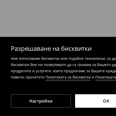
можем да потвърдим вашата покупка - ра
потвърждение на поръчката.
Банските костюми и пижамите не подл
магазините. Моля, използвайте онлайн
⟶
Esklep - връщане и замянаi
Разрешаване на бисквитки
Ние използваме бисквитки или подобни технологии, за д
бисквитки Вие ни позволявате да се грижим за Вашето у
продуктите и услугите, които предлагаме за Вашите нужд
повече, прочетете
Политиката за бисквитки
и
Политиката
Настройки
OK