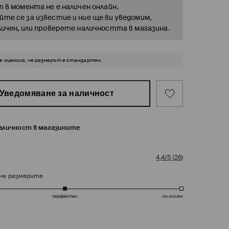
т в момента не е наличен онлайн.
те се за известие и ние ще ви уведомим,
личен, или проверете наличността в магазина.
 оцениха, че размерът е стандартен.
Уведомяване за наличност
наличност в магазините
4,4/5
(
26
)
на размерите
перфектен
по-голям