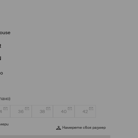
louse
R
N
во
пано)
4
36
38
40
42
змери
Намерете своя размер