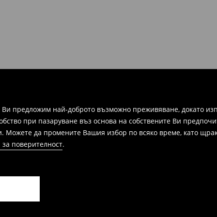
зписка, фактура или
ежат на връщане в
 формуляра за връщане.
а Ви предложим най-доброто възможно преживяване, докато изп
добство при пазаруване въз основа на собствените Ви предпочи
и. Можете да промените Вашия избор по всяко време, като щрак
 за поверителност
.