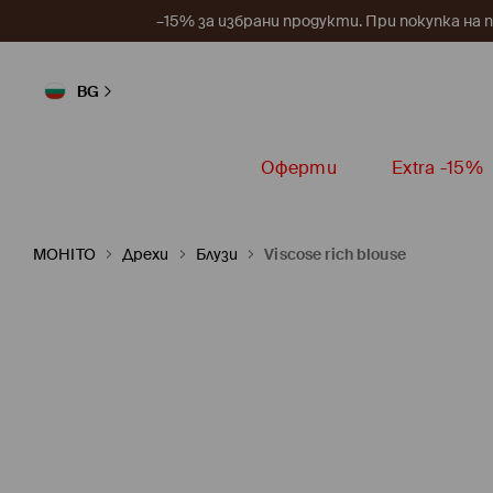
–15% за избрани продукти. При покупка на 
BG
Оферти
Extra -15%
MOHITO
Дрехи
Блузи
Viscose rich blouse