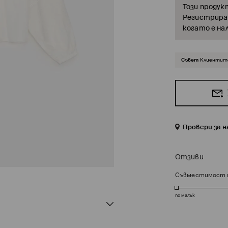
Този продук
Регистрирай
когато е на
Съвет
Клиентите
Провери за 
Отзиви
Съвместимост 
по малък