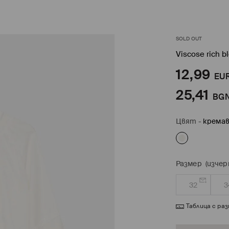
SOLD OUT
Viscose rich b
12,99
EU
25,41
BG
Цвят
-
кремa
Размер
(изчер
32
3
Таблица с ра