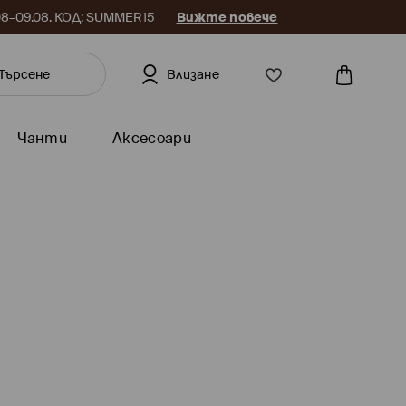
.08–09.08. КОД: SUMMER15
Вижте повече
Влизане
Чанти
Аксесоари