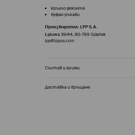
кръгло деколте
буфан ръкави
Производител
:
LPP S.A.
Łąkowa 39/44, 80-769 Gdańsk
lpp@lppsa.com
Състав и грижи
Състав I
:
85% ВИСКОЗА, 15% ПОЛИАМИД
Доставка и връщане
САМО РЪЧНО ПРАНЕ ПРИ ТЕМПЕРАТУРА ДО
Политика на доставка
ЗАБРАНЕНО Е ИЗБЕЛВАНЕТО
Доставка до стационарен магазин MOH
НЕ МОЖЕ ДА СЕ ИЗПОЛЗВА ЦЕНТРИФУГА
0,00 BGN / 0,00 EUR
Доставка до автомат на BOX NOW
(5-9 
ДА СЕ ГЛАДИ ПРИ МАКСИМАЛНА ТЕМП. 110 