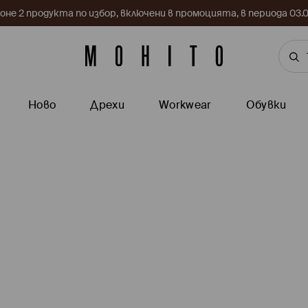
поне 2 продукта по избор, включени в промоцията, в периода 03
Ново
Дрехи
Workwear
Обувки