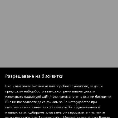
Разрешаване на бисквитки
Ние използваме бисквитки или подобни технологии, за да Ви
предложим най-доброто възможно преживяване, докато
използвате нашия уеб сайт. Чрез приемането на всички бисквитки
Вие ни позволявате да се грижим за Вашето удобство при
пазаруване въз основа на собствените Ви предпочитания и
навици, като подбираме показването на продуктите и услугите,
които предлагаме за Вашите нужди. Можете да промените Вашия