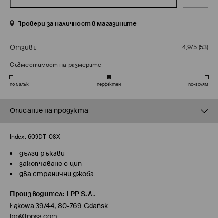
Провери за наличност в магазините
Отзиви
4,9/5
(
53
)
Съвместимост на размерите
по малък
перфектен
по-голям
Описание на продукта
Index:
609DT-08X
дълги ръкави
закопчаване с цип
два странични джоба
Производител
:
LPP S.A.
Łąkowa 39/44, 80-769 Gdańsk
lpp@lppsa.com