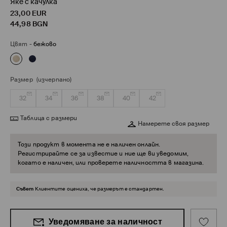
Яке с качулка
23,00
EUR
44,98
BGN
Цвят
-
бежово
Размер
(изчерпано)
32
34
36
38
40
42
Таблица с размери
Намерете своя размер
Този продукт в момента не е наличен онлайн.
Регистрирайте се за известие и ние ще ви уведомим,
когато е наличен, или проверете наличността в магазина.
Съвет
Клиентите оцениха, че размерът е стандартен.
Уведомяване за наличност