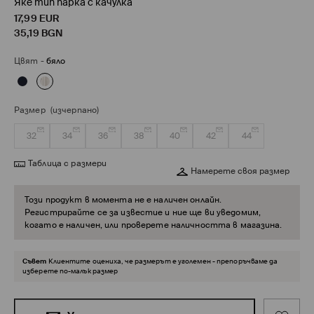
Яке тип парка с качулка
17,99
EUR
35,19
BGN
Цвят
-
бяло
Размер
(изчерпано)
32
34
36
38
40
42
44
Таблица с размери
Намерете своя размер
Този продукт в момента не е наличен онлайн.
Регистрирайте се за известие и ние ще ви уведомим,
когато е наличен, или проверете наличността в магазина.
Съвет
Клиентите оцениха, че размерът е уголемен - препоръчваме да
изберете по-малък размер