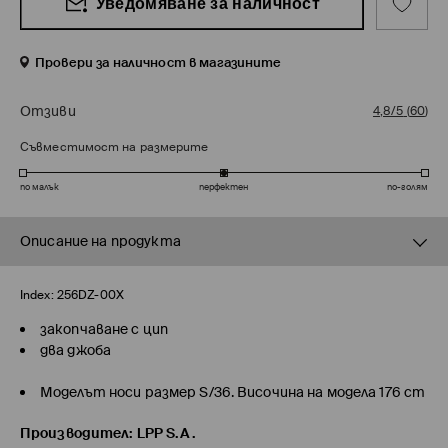
Уведомяване за наличност
Провери за наличност в магазините
Отзиви
4,8/5
(
60
)
Съвместимост на размерите
по малък
перфектен
по-голям
Описание на продукта
Index:
256DZ-00X
закопчаване с цип
два джоба
Моделът носи размер S/36. Височина на модела 176 cm
Производител
:
LPP S.A.