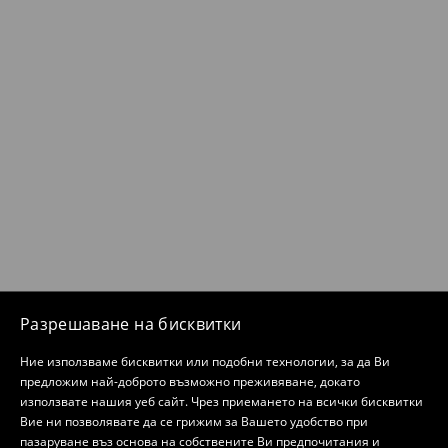
Разрешаване на бисквитки
Ние използваме бисквитки или подобни технологии, за да Ви
предложим най-доброто възможно преживяване, докато
използвате нашия уеб сайт. Чрез приемането на всички бисквитки
Вие ни позволявате да се грижим за Вашето удобство при
пазаруване въз основа на собствените Ви предпочитания и