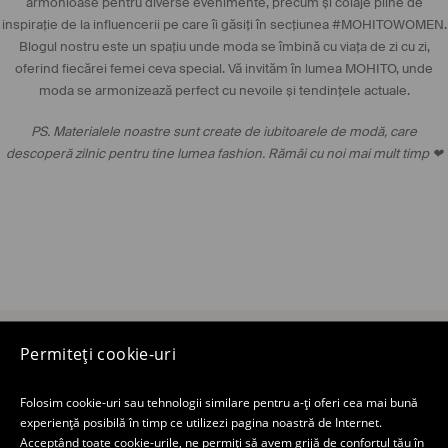
armonioase pentru diverse evenimente, precum și colaje pline de
inspirație de la influencerii pe care îi găsiți în secțiunea
#MOHITOWOMEN
.
Blogul nostru este un spațiu unde moda se îmbină cu viața de zi cu zi,
oferind fiecărei femei ceva special. Vă invităm în lumea MOHITO, unde
moda se armonizează perfect cu nevoile și tendințele actuale.
PS. Materialele noastre sunt create de iubitoarele de modă, care
descoperă zilnic pentru tine lumea fashion. Rămâi cu noi mai mult timp ❤
Magazin electronic
Permiteți cookie-uri
Magazin MOHITO
Folosim cookie-uri sau tehnologii similare pentru a-ți oferi cea mai bună
experiență posibilă în timp ce utilizezi pagina noastră de Internet.
Acceptând toate cookie-urile, ne permiți să avem grijă de confortul tău în
Newsletter