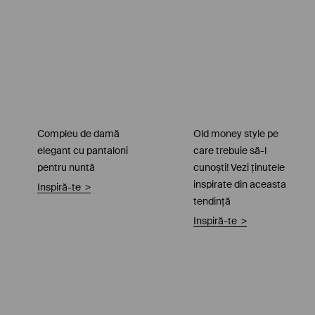
Compleu de damă
Old money style pe
elegant cu pantaloni
care trebuie să-l
pentru nuntă
cunoști! Vezi ţinutele
inspirate din aceasta
Inspiră-te
>
tendinţă
Inspiră-te
>