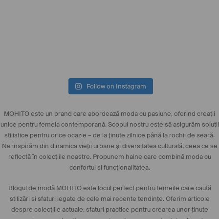
Follow on Instagram
MOHITO este un brand care abordează moda cu pasiune, oferind creații
unice pentru femeia contemporană. Scopul nostru este să asigurăm soluții
stilistice pentru orice ocazie – de la ținute zilnice până la
rochii de seară
.
Ne inspirăm din dinamica vieții urbane și diversitatea culturală, ceea ce se
reflectă în colecțiile noastre. Propunem haine care combină moda cu
confortul și funcționalitatea.
Blogul de modă MOHITO este locul perfect pentru femeile care caută
stilizări și sfaturi legate de cele mai recente tendințe. Oferim articole
despre colecțiile actuale, sfaturi practice pentru crearea unor ținute