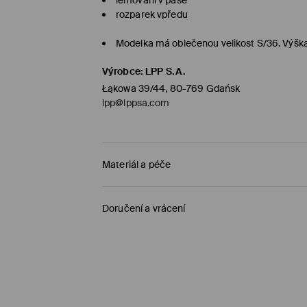
rozparek vpředu
Modelka má oblečenou velikost S/36. Výš
Výrobce
:
LPP S.A.
Łąkowa 39/44, 80-769 Gdańsk
lpp@lppsa.com
Materiál a péče
PRVNÍ MATERIÁL
:
100% BAVLNA
Doručení a vrácení
1. PODEŠÍVKA
:
100% BAVLNA
Zásady pro přepravu
VÝROBEK SE NESMÍ BĚLIT
ŽEHLENÍ PŘI MAX. TEPLOTĚ 110°C - BEZ PÁRY
Objednat na prodejnu Mohito
(1-5 pracovní dn
0,00 Kč /
Bankovní převod platební karta (PayP
NEČISTIT CHEMICKY