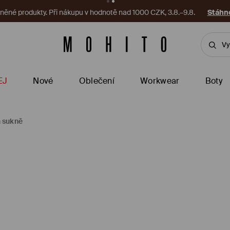
ěné produkty. Při nákupu v hodnotě nad 1000 CZK, 3.8.–9.8.
Stáhno
EJ
Nové
Oblečení
Workwear
Boty
 sukně