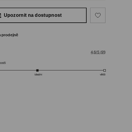
Upozornit na dostupnost
a prodejně
4,6/5
(
91
)
osti
ideální
větší