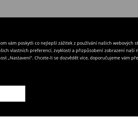
 v ČR
– přineste objednané
rzením objednávky.
ř a odešlete produkty zpět k nám.
m vám poskytli co nejlepší zážitek z používání našich webových 
kovna je 59 CZK.
ašich vlastních preferencí, zvyklostí a přizpůsobení zobrazení naš
ost „Nastavení“. Chcete-li se dozvědět více, doporučujeme vám pře
rodejnách.
ží.