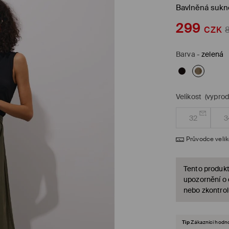
Bavlněná sukn
299
CZK
Barva
-
zelená
Velikost
(vypro
32
3
Průvodce veli
Tento produkt
upozornění o
nebo zkontrol
Tip
Zákazníci hodnot