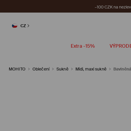
–100 CZK na nezlevn
CZ
Extra -15%
VÝPROD
MOHITO
Oblečení
Sukně
Midi, maxi sukně
Bavlněná