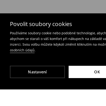
Nabízíme dvě možnosti vrácení:
Bezplatné vrácení na každé prodejně Mohito
produkty spolu s účtenkou, fakturou nebo potv
Vrácení přes e‑shop
– vyplňte on-line formulá
Povolit soubory cookies
Poplatek za vrácení kurýrem je 79 CZK,
Používáme soubory cookie nebo podobné technologie, abycho
poplatek za vrácení přes výdejní místo Zásil
abychom se starali o váš komfort při nákupech na základě v
inzerci. Svou volbu můžete kdykoli změnit kliknutím na možn
Plavky a pyžama nelze vrátit v kamenných p
osobních údajů
.
Použijte prosím online formulář pro vrácení zbo
Více informací najdete zde:
Vrácení & výměna
Nastavení
OK