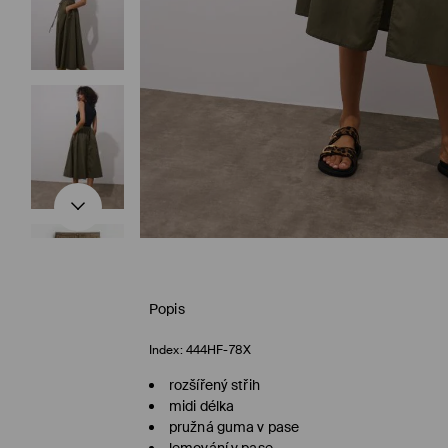
Popis
Index:
444HF-78X
rozšířený střih
midi délka
pružná guma v pase
lemování v pase