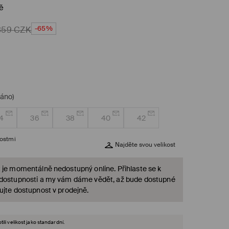
ě
-65%
859
CZK
dáno)
4
36
38
40
42
kostmi
Najděte svou velikost
 je momentálně nedostupný online. Přihlaste se k
 dostupnosti a my vám dáme vědět, až bude dostupné
ujte dostupnost v prodejně.
ili velikost jako standardní.