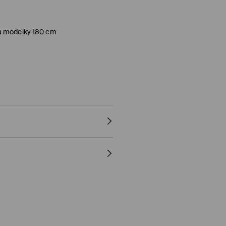
ka modelky 180 cm
y)
al, PayU, Google Pay)