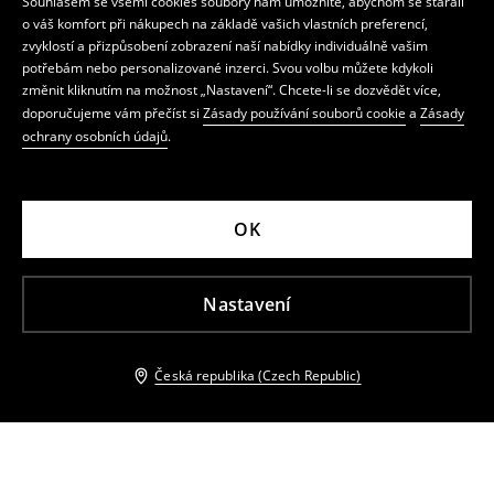
Souhlasem se všemi cookies soubory nám umožníte, abychom se starali
o váš komfort při nákupech na základě vašich vlastních preferencí,
zvyklostí a přizpůsobení zobrazení naší nabídky individuálně vašim
potřebám nebo personalizované inzerci. Svou volbu můžete kdykoli
změnit kliknutím na možnost „Nastavení“. Chcete-li se dozvědět více,
doporučujeme vám přečíst si
Zásady používání souborů cookie
a
Zásady
ochrany osobních údajů
.
OK
Nastavení
Česká republika (Czech Republic)