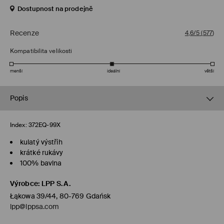
Dostupnost na prodejně
Recenze
4,6/5
(
577
)
Kompatibilita velikosti
menší
ideální
větší
Popis
Index:
372EQ-99X
kulatý výstřih
krátké rukávy
100% bavlna
Výrobce
:
LPP S.A.
Łąkowa 39/44, 80-769 Gdańsk
lpp@lppsa.com