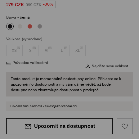
279
CZK
-30%
399
CZK
Barva
-
černá
Velikost
(vyprodáno)
XS
S
M
L
XL
Průvodce velikostmi
Najděte svou velikost
Tento produkt je momentálně nedostupný online. Přihlaste se k
upozornění o dostupnosti a my vám dáme vědět, až bude
dostupné nebo zkontrolujte dostupnost v prodejně.
Tip
Zákazníci hodnotili velikost jako standardní.
Upozornit na dostupnost