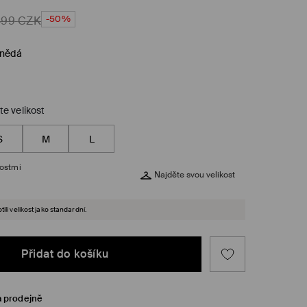
-50%
499
CZK
hnědá
te velikost
S
M
L
kostmi
Najděte svou velikost
ili velikost jako standardní.
Přidat do košíku
a prodejně