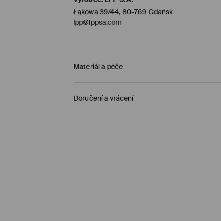
Łąkowa 39/44, 80-769 Gdańsk
lpp@lppsa.com
Materiál a péče
Hlavní materiál
:
90% POLYAMID, 10% ELASTAN
Doručení a vrácení
VÝROBEK SE NESMÍ BĚLIT
Zásady pro přepravu
VÝROBEK SE NESMÍ SUŠIT V BUBNOVÉ SUŠI
Objednat na prodejnu Mohito
(1-5 pracovní dn
VÝROBEK SE NESMÍ ŽEHLIT
0,00 Kč /
Bankovní převod platební karta (PayP
NEČISTIT CHEMICKY
Standardní zásilka
(1-5 pracovní dny)
119 Kč /
Bankovní převod platební karta (PayPal
Standardní zásilka
(1-5 pracovní dny)
139 Kč
/ Platba na dobírku