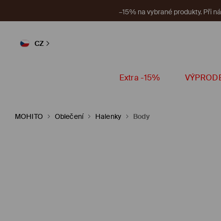
–100 CZK na nezlevn
CZ
Extra -15%
VÝPROD
MOHITO
Oblečení
Halenky
Body