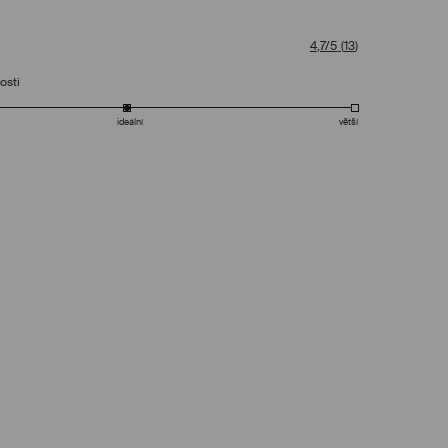
4,7/5
(
13
)
osti
ideální
větší