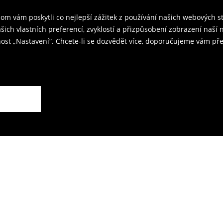
m vám poskytli co nejlepší zážitek z používání našich webových 
kovna je 59 CZK.
ašich vlastních preferencí, zvyklostí a přizpůsobení zobrazení naš
ost „Nastavení“. Chcete-li se dozvědět více, doporučujeme vám pře
rodejnách.
ží.