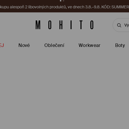
ěné produkty. Při nákupu v hodnotě nad 1000 CZK, 3.8.–9.8.
Stáhno
EJ
Nové
Oblečení
Workwear
Boty