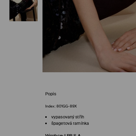
Popis
Index:
801GG-89X
vypasovaný střih
špagetová ramínka
Výrobce
:
LPP S.A.