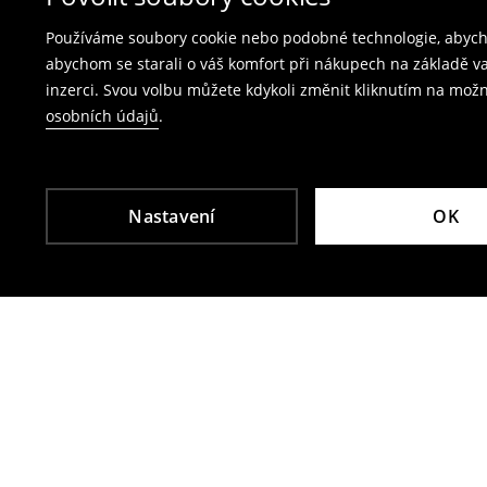
Poplatek za vrácení kurýrem je 79 CZK,
Používáme soubory cookie nebo podobné technologie, abycho
poplatek za vrácení přes výdejní místo Zásil
abychom se starali o váš komfort při nákupech na základě v
inzerci. Svou volbu můžete kdykoli změnit kliknutím na možn
Plavky a pyžama nelze vrátit v kamenných p
osobních údajů
.
Použijte prosím online formulář pro vrácení zbo
Více informací najdete zde:
Vrácení & výměna
Nastavení
OK