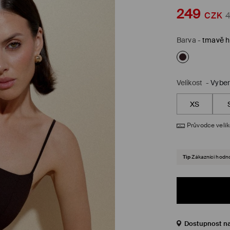
249
CZK
Barva
-
tmavě 
Velikost
-
Vyber
XS
Průvodce veli
Tip
Zákazníci hodnot
Dostupnost n