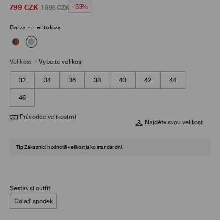
799
CZK
-53%
1 699
CZK
Barva
-
mentolová
Velikost
-
Vyberte velikost
32
34
36
38
40
42
44
46
Průvodce velikostmi
Najděte svou velikost
Tip
Zákazníci hodnotili velikost jako standardní.
Sestav si outfit
Dolaď spodek