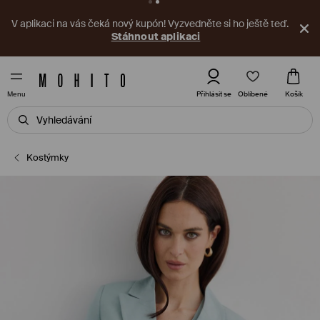
V aplikaci na vás čeká nový kupón! Vyzvedněte si ho ještě teď.
Stáhnout aplikaci
Oblíbené
Přihlásit se
Košík
Menu
Kostýmky