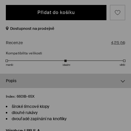
Přidat do košíku
Dostupnost na prodejně
Recenze
4,7/5
(
14
)
Kompatibilita velikosti
menší
ideální
větší
Popis
Index:
660IB-65X
široké límcové klopy
dlouhé rukávy
dvouřadé zapínání na knoflíky
Výrobce
:
LPP S.A.