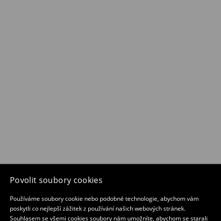
Povolit soubory cookies
Používáme soubory cookie nebo podobné technologie, abychom vám
poskytli co nejlepší zážitek z používání našich webových stránek.
Souhlasem se všemi cookies soubory nám umožníte, abychom se starali