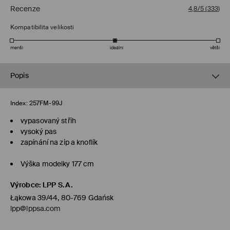
Recenze
4,8/5
(
333
)
Kompatibilita velikosti
menší
ideální
větší
Popis
Index:
257FM-99J
vypasovaný střih
vysoký pas
zapínání na zip a knoflík
Výška modelky 177 cm
Výrobce
:
LPP S.A.
Łąkowa 39/44, 80-769 Gdańsk
lpp@lppsa.com