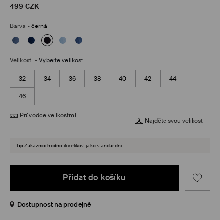
499
CZK
Barva
-
černá
Velikost
-
Vyberte velikost
32
34
36
38
40
42
44
46
Průvodce velikostmi
Najděte svou velikost
Tip
Zákazníci hodnotili velikost jako standardní.
Přidat do košíku
Dostupnost na prodejně