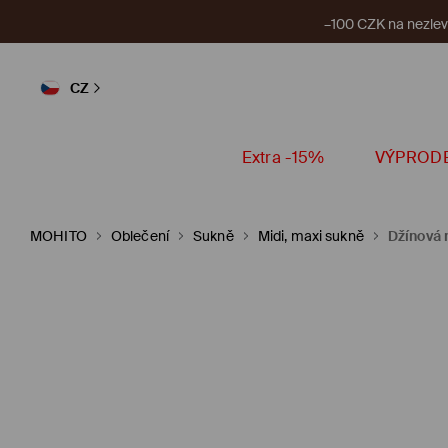
–100 CZK na nezlevn
CZ
Extra -15%
VÝPROD
MOHITO
Oblečení
Sukně
Midi, maxi sukně
Džínová 