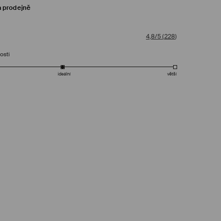
a prodejně
4,8/5
(
228
)
osti
ideální
větší