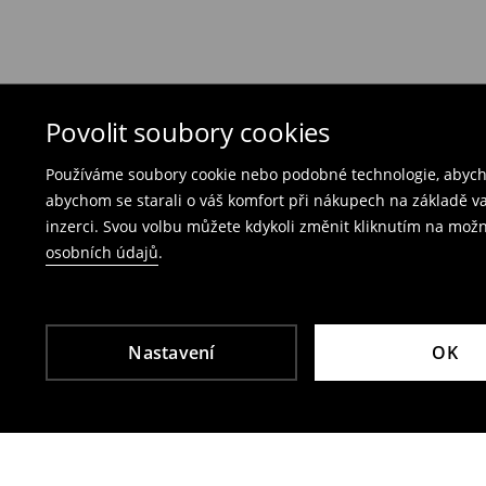
Pokud objednané produkty nesplnily Vaše očeká
Nabízíme dvě možnosti vrácení:
Bezplatné vrácení na každé prodejně Mohito
produkty spolu s účtenkou, fakturou nebo potv
Vrácení přes e‑shop
– vyplňte on-line formulá
Povolit soubory cookies
Poplatek za vrácení kurýrem je 79 CZK,
Používáme soubory cookie nebo podobné technologie, abycho
poplatek za vrácení přes výdejní místo Zásil
abychom se starali o váš komfort při nákupech na základě v
inzerci. Svou volbu můžete kdykoli změnit kliknutím na možn
Plavky a pyžama nelze vrátit v kamenných p
osobních údajů
.
Použijte prosím online formulář pro vrácení zbo
Více informací najdete zde:
Vrácení & výměna
Nastavení
OK