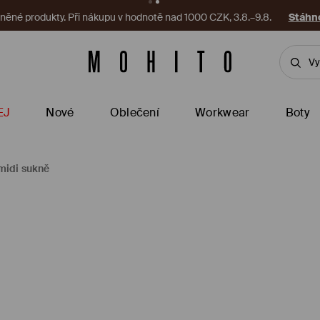
ěné produkty. Při nákupu v hodnotě nad 1000 CZK, 3.8.–9.8.
Stáhno
EJ
Nové
Oblečení
Workwear
Boty
midi sukně