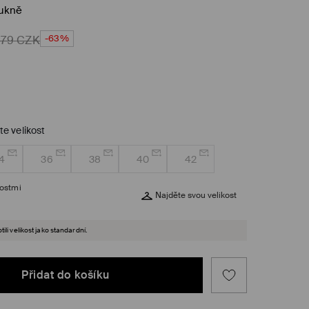
sukně
-63%
679
CZK
te velikost
4
36
38
40
42
kostmi
Najděte svou velikost
ili velikost jako standardní.
Přidat do košíku