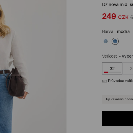
Džínová midi 
249
CZK
Barva
-
modrá
Velikost
-
Vyber
32
3
Průvodce veli
Tip
Zákazníci hodnot