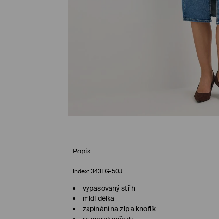
Popis
Index:
343EG-50J
vypasovaný střih
midi délka
zapínání na zip a knoflík
rozparek vpředu