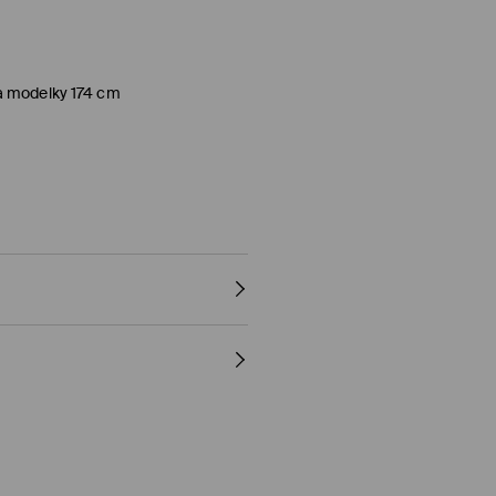
a modelky 174 cm
3% VISKÓZA, 2% ELASTAN
y)
al, PayU, Google Pay)