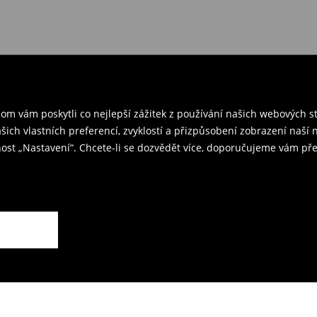
vání, můžete je vrátit do 30 dnů.
 v ČR
– přineste objednané
rzením objednávky.
ř a odešlete produkty zpět k nám.
m vám poskytli co nejlepší zážitek z používání našich webových 
kovna je 59 CZK.
ašich vlastních preferencí, zvyklostí a přizpůsobení zobrazení naš
ost „Nastavení“. Chcete-li se dozvědět více, doporučujeme vám pře
rodejnách.
ží.