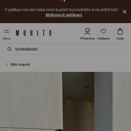
V aplikaci na vás čeká nový kupón! Vyzvedněte si ho ještě teď.
Stáhnout aplikaci
Oblíbené
Přihlásit se
Košík
Menu
Mini sukně