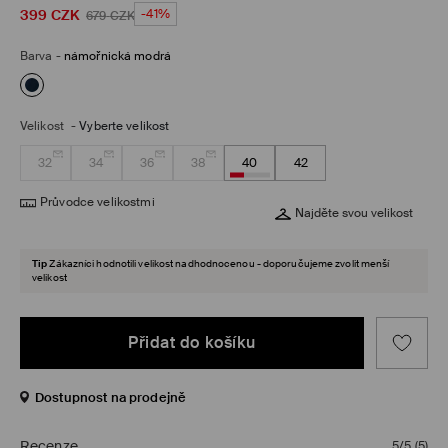
399
CZK
-41%
679
CZK
Barva
-
námořnická modrá
Velikost
-
Vyberte velikost
32
34
36
38
40
42
Průvodce velikostmi
Najděte svou velikost
Tip
Zákazníci hodnotili velikost nadhodnocenou - doporučujeme zvolit menší
velikost
Přidat do košíku
Dostupnost na prodejně
Recenze
5/5
(
5
)