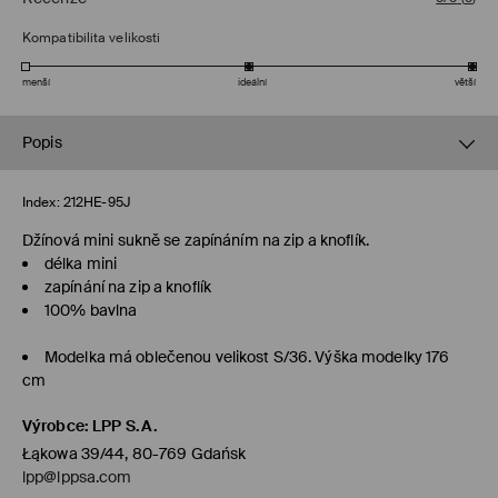
Kompatibilita velikosti
menší
ideální
větší
Popis
Index:
212HE-95J
Džínová mini sukně se zapínáním na zip a knoflík.
délka mini
zapínání na zip a knoflík
100% bavlna
Modelka má oblečenou velikost S/36. Výška modelky 176
cm
Výrobce
:
LPP S.A.
Łąkowa 39/44, 80-769 Gdańsk
lpp@lppsa.com