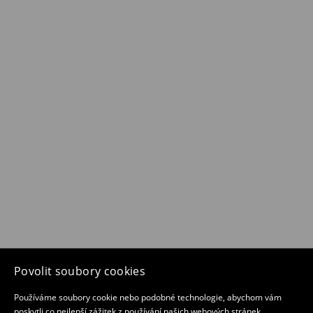
Povolit soubory cookies
Používáme soubory cookie nebo podobné technologie, abychom vám
poskytli co nejlepší zážitek z používání našich webových stránek.