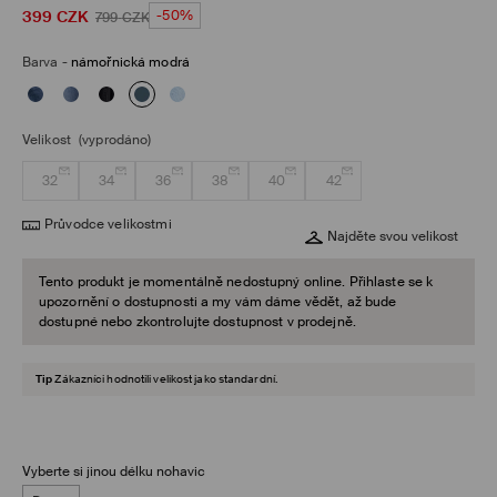
399
CZK
-50%
799
CZK
Barva
-
námořnická modrá
Velikost
(vyprodáno)
32
34
36
38
40
42
Průvodce velikostmi
Najděte svou velikost
Tento produkt je momentálně nedostupný online. Přihlaste se k
upozornění o dostupnosti a my vám dáme vědět, až bude
dostupné nebo zkontrolujte dostupnost v prodejně.
Tip
Zákazníci hodnotili velikost jako standardní.
Vyberte si jinou délku nohavic