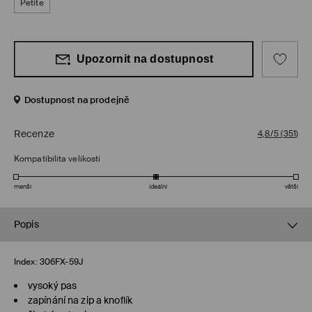
Petite
Upozornit na dostupnost
Dostupnost na prodejně
Recenze
4,8/5
(
351
)
Kompatibilita velikosti
menší
ideální
větší
Popis
Index:
306FX-59J
vysoký pas
zapínání na zip a knoflík