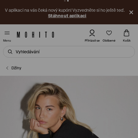
V aplikaci na vás čeká nový kupón! Vyzvedněte si ho ještě teď.
Stáhnout aplikaci
Oblíbené
Přihlásit se
Košík
Menu
Džíny