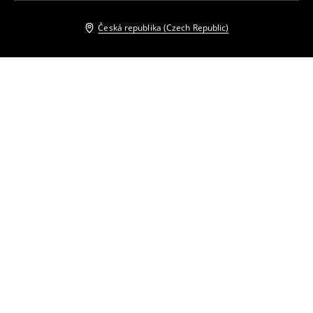
Česká republika (Czech Republic)
Ostatní zákazníci si také vybrali
Džíny s širokými nohavicemi
Džíny s širokými nohavicemi
399
CZK
799
CZK
799
CZK
Džíny s širokými nohavicemi
Džíny s širokými nohavicemi
799
CZK
359
CZK
759
CZK