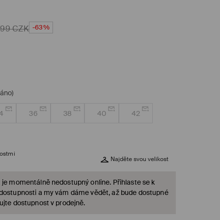
-63%
799
CZK
dáno)
4
36
38
40
42
kostmi
Najděte svou velikost
 je momentálně nedostupný online. Přihlaste se k
 dostupnosti a my vám dáme vědět, až bude dostupné
ujte dostupnost v prodejně.