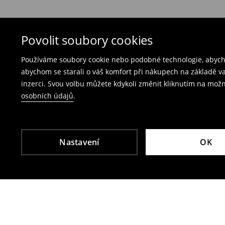
Bezplatné vrácení na každé prodejně Mohito
produkty spolu s účtenkou, fakturou nebo potv
Vrácení přes e‑shop
– vyplňte on-line formulá
Povolit soubory cookies
Poplatek za vrácení kurýrem je 79 CZK,
Používáme soubory cookie nebo podobné technologie, abycho
poplatek za vrácení přes výdejní místo Zásil
abychom se starali o váš komfort při nákupech na základě v
inzerci. Svou volbu můžete kdykoli změnit kliknutím na možn
Plavky a pyžama nelze vrátit v kamenných p
osobních údajů
.
Použijte prosím online formulář pro vrácení zbo
Více informací najdete zde:
Vrácení & výměna
Nastavení
OK