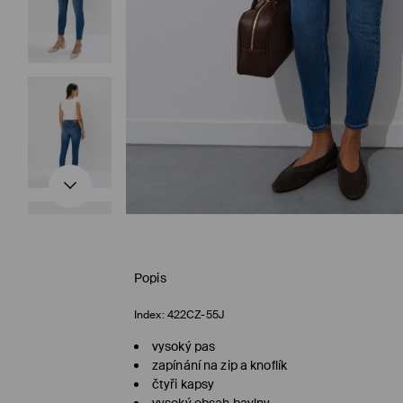
Popis
Index:
422CZ-55J
vysoký pas
zapínání na zip a knoflík
čtyři kapsy
vysoký obsah bavlny