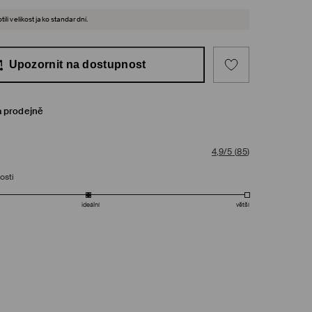
ili velikost jako standardní.
Upozornit na dostupnost
a prodejně
4,9/5
(
85
)
osti
ideální
větší