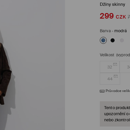
Džíny skinny
299
CZK
Barva
-
modrá
Velikost
(vypro
32
3
44
Průvodce veli
Tento produkt
upozornění o
nebo zkontrol