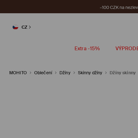
–100 CZK na nezlevn
CZ
Extra -15%
VÝPROD
MOHITO
Oblečení
Džíny
Skinny džíny
Džíny skinny