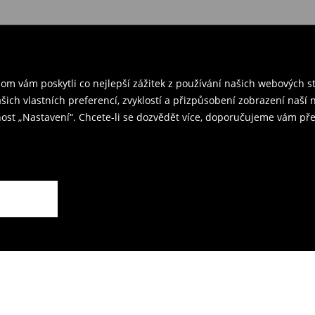
 v ČR
– přineste objednané
rzením objednávky.
ř a odešlete produkty zpět k nám.
m vám poskytli co nejlepší zážitek z používání našich webových 
kovna je 59 CZK.
ašich vlastních preferencí, zvyklostí a přizpůsobení zobrazení naš
ost „Nastavení“. Chcete-li se dozvědět více, doporučujeme vám pře
rodejnách.
ží.