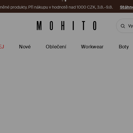
ěné produkty. Při nákupu v hodnotě nad 1000 CZK, 3.8.–9.8.
Stáhno
EJ
Nové
Oblečení
Workwear
Boty