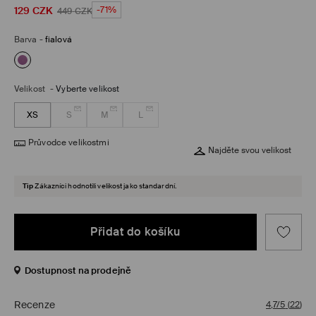
129
CZK
-71%
449
CZK
Barva
-
fialová
Velikost
-
Vyberte velikost
XS
S
M
L
Průvodce velikostmi
Najděte svou velikost
Tip
Zákazníci hodnotili velikost jako standardní.
Přidat do košíku
Dostupnost na prodejně
Recenze
4,7/5
(
22
)