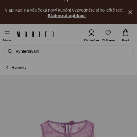
V aplikaci na vás čeká nový kupón! Vyzvedněte si ho ještě teď.
Stáhnout aplikaci
Oblíbené
Přihlásit se
Košík
Menu
Halenky