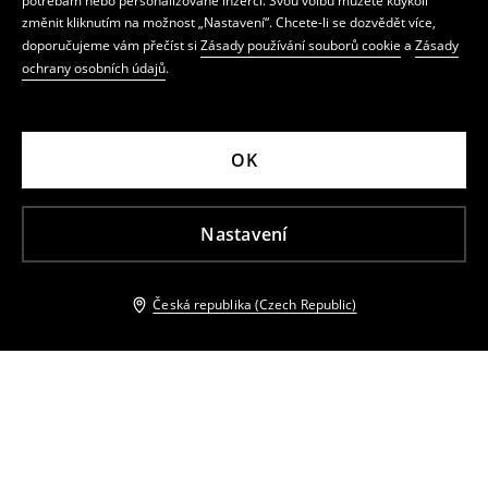
potřebám nebo personalizované inzerci. Svou volbu můžete kdykoli
změnit kliknutím na možnost „Nastavení“. Chcete-li se dozvědět více,
doporučujeme vám přečíst si
Zásady používání souborů cookie
a
Zásady
ochrany osobních údajů
.
OK
Nastavení
Česká republika (Czech Republic)