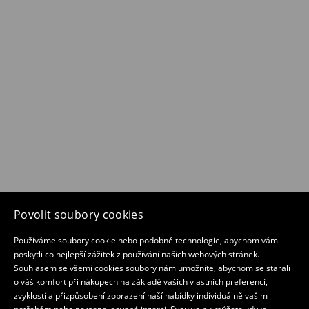
Povolit soubory cookies
Používáme soubory cookie nebo podobné technologie, abychom vám
poskytli co nejlepší zážitek z používání našich webových stránek.
Souhlasem se všemi cookies soubory nám umožníte, abychom se starali
o váš komfort při nákupech na základě vašich vlastních preferencí,
zvyklostí a přizpůsobení zobrazení naší nabídky individuálně vašim