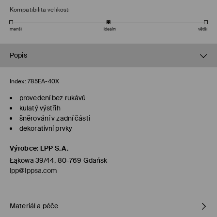
Kompatibilita velikosti
menší
ideální
větší
Popis
Index:
785EA-40X
provedení bez rukávů
kulatý výstřih
šněrování v zadní části
dekorativní prvky
Výrobce
:
LPP S.A.
Łąkowa 39/44, 80-769 Gdańsk
lpp@lppsa.com
Materiál a péče