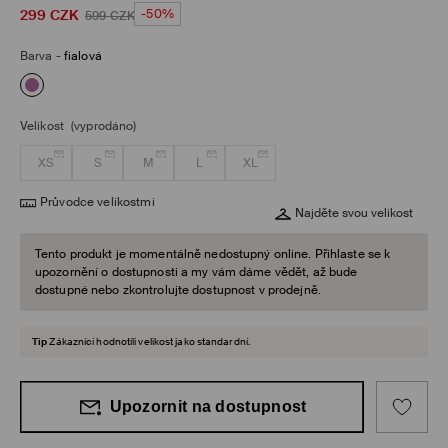
299
CZK
-50%
599
CZK
Barva
-
fialová
Velikost
(vyprodáno)
XS
S
M
L
XL
Průvodce velikostmi
Najděte svou velikost
Tento produkt je momentálně nedostupný online. Přihlaste se k
upozornění o dostupnosti a my vám dáme vědět, až bude
dostupné nebo zkontrolujte dostupnost v prodejně.
Tip
Zákazníci hodnotili velikost jako standardní.
Upozornit na dostupnost