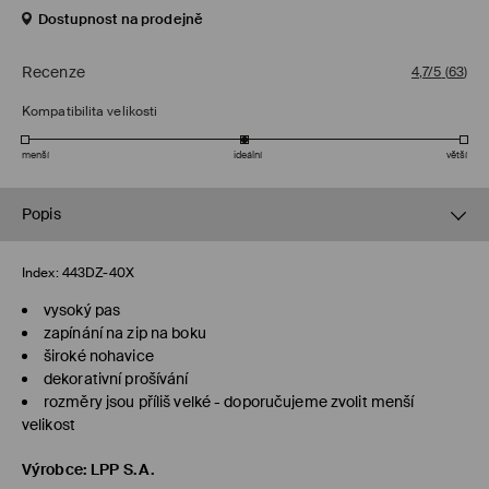
Dostupnost na prodejně
Recenze
4,7/5
(
63
)
Kompatibilita velikosti
menší
ideální
větší
Popis
Index:
443DZ-40X
vysoký pas
zapínání na zip na boku
široké nohavice
dekorativní prošívání
rozměry jsou příliš velké - doporučujeme zvolit menší
velikost
Výrobce
:
LPP S.A.