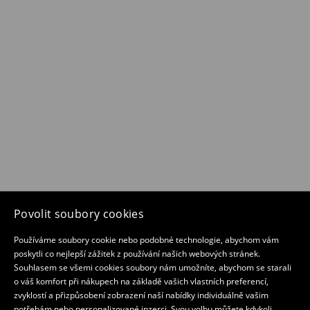
Povolit soubory cookies
Používáme soubory cookie nebo podobné technologie, abychom vám
poskytli co nejlepší zážitek z používání našich webových stránek.
Souhlasem se všemi cookies soubory nám umožníte, abychom se starali
o váš komfort při nákupech na základě vašich vlastních preferencí,
zvyklostí a přizpůsobení zobrazení naší nabídky individuálně vašim
potřebám nebo personalizované inzerci. Svou volbu můžete kdykoli