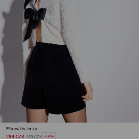
Flitrová halenka
299
CZK
-69%
959
CZK