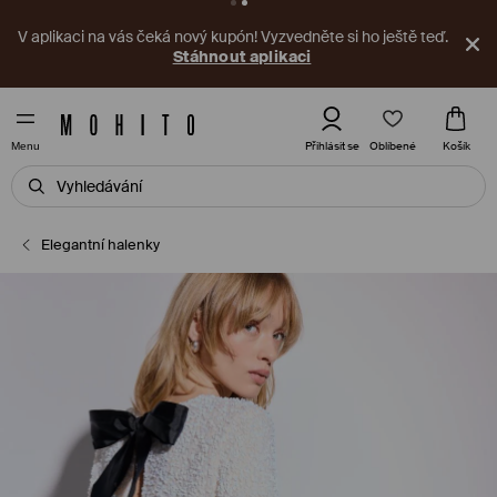
V aplikaci na vás čeká nový kupón! Vyzvedněte si ho ještě teď.
Stáhnout aplikaci
Oblíbené
Přihlásit se
Košík
Menu
Elegantní halenky