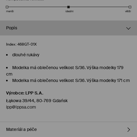
menší
ideální
větší
Popis
Index:
468GT-01X
dlouhé rukávy
Modelka má oblečenou velikost S/36. Výška modelky 179
cm
Modelka má oblečenou velikost S/36. Výška modelky 171 cm
Výrobce
:
LPP S.A.
Łąkowa 39/44, 80-769 Gdańsk
lpp@lppsa.com
Materiál a péče