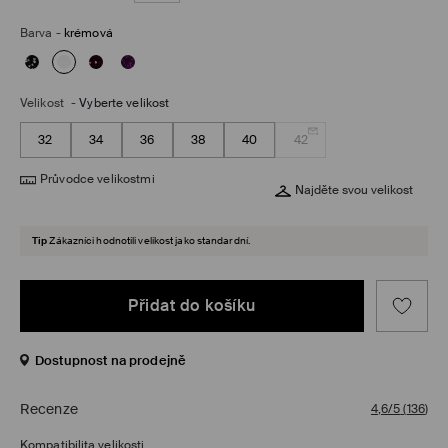
Barva
-
krémová
Velikost
-
Vyberte velikost
32
34
36
38
40
42
Průvodce velikostmi
Najděte svou velikost
Tip
Zákazníci hodnotili velikost jako standardní.
Přidat do košíku
Dostupnost na prodejně
Recenze
4,6/5
(
136
)
Kompatibilita velikosti